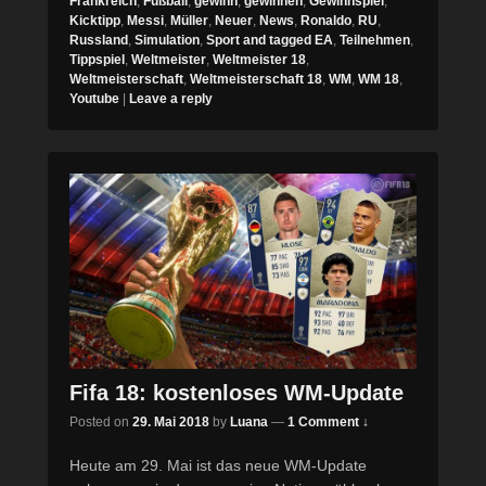
Frankreich
,
Fußball
,
gewinn
,
gewinnen
,
Gewinnspiel
,
Kicktipp
,
Messi
,
Müller
,
Neuer
,
News
,
Ronaldo
,
RU
,
Russland
,
Simulation
,
Sport and tagged EA
,
Teilnehmen
,
Tippspiel
,
Weltmeister
,
Weltmeister 18
,
Weltmeisterschaft
,
Weltmeisterschaft 18
,
WM
,
WM 18
,
Youtube
|
Leave a reply
Fifa 18: kostenloses WM-Update
Posted on
29. Mai 2018
by
Luana
—
1 Comment ↓
Heute am 29. Mai ist das neue WM-Update