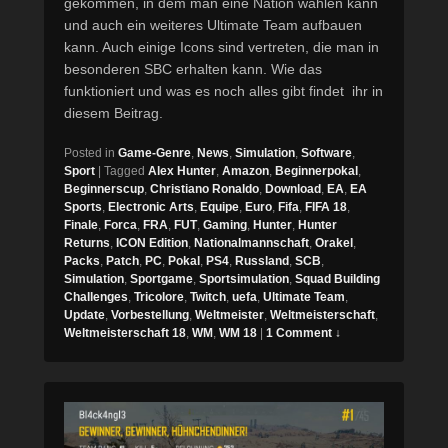
gekommen, in dem man eine Nation wählen kann
und auch ein weiteres Ultimate Team aufbauen
kann. Auch einige Icons sind vertreten, die man in
besonderen SBC erhalten kann. Wie das
funktioniert und was es noch alles gibt findet ihr in
diesem Beitrag.
Posted in
Game-Genre
,
News
,
Simulation
,
Software
,
Sport
|
Tagged
Alex Hunter
,
Amazon
,
Beginnerpokal
,
Beginnerscup
,
Christiano Ronaldo
,
Download
,
EA
,
EA
Sports
,
Electronic Arts
,
Equipe
,
Euro
,
Fifa
,
FIFA 18
,
Finale
,
Forca
,
FRA
,
FUT
,
Gaming
,
Hunter
,
Hunter
Returns
,
ICON Edition
,
Nationalmannschaft
,
Orakel
,
Packs
,
Patch
,
PC
,
Pokal
,
PS4
,
Russland
,
SCB
,
Simulation
,
Sportgame
,
Sportsimulation
,
Squad Building
Challenges
,
Tricolore
,
Twitch
,
uefa
,
Ultimate Team
,
Update
,
Vorbestellung
,
Weltmeister
,
Weltmeisterschaft
,
Weltmeisterschaft 18
,
WM
,
WM 18
|
1 Comment ↓