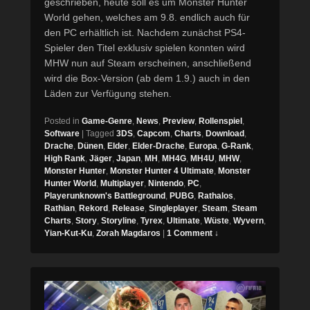
geschrieben, heute soll es um Monster Hunter
World gehen, welches am 9.8. endlich auch für
den PC erhältlich ist. Nachdem zunächst PS4-
Spieler den Titel exklusiv spielen konnten wird
MHW nun auf Steam erscheinen, anschließend
wird die Box-Version (ab dem 1.9.) auch in den
Läden zur Verfügung stehen.
Posted in
Game-Genre
,
News
,
Preview
,
Rollenspiel
,
Software
|
Tagged
3DS
,
Capcom
,
Charts
,
Download
,
Drache
,
Dünen
,
Elder
,
Elder-Drache
,
Europa
,
G-Rank
,
High Rank
,
Jäger
,
Japan
,
MH
,
MH4G
,
MH4U
,
MHW
,
Monster Hunter
,
Monster Hunter 4 Ultimate
,
Monster
Hunter World
,
Multiplayer
,
Nintendo
,
PC
,
Playerunknown's Battleground
,
PUBG
,
Rathalos
,
Rathian
,
Rekord
,
Release
,
Singleplayer
,
Steam
,
Steam
Charts
,
Story
,
Storyline
,
Tyrex
,
Ultimate
,
Wüste
,
Wyvern
,
Yian-Kut-Ku
,
Zorah Magdaros
|
1 Comment ↓