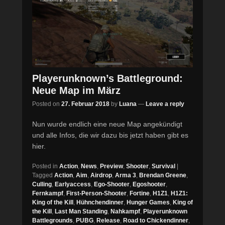
Playerunknown’s Battleground:
Neue Map im März
Posted on
27. Februar 2018
by
Luana
—
Leave a reply
Nun wurde endlich eine neue Map angekündigt
und alle Infos, die wir dazu bis jetzt haben gibt es
hier.
Posted in
Action
,
News
,
Preview
,
Shooter
,
Survival
|
Tagged
Action
,
Aim
,
Airdrop
,
Arma 3
,
Brendan Greene
,
Culling
,
Earlyaccess
,
Ego-Shooter
,
Egoshooter
,
Fernkampf
,
First-Person-Shooter
,
Fortine
,
H1Z1
,
H1Z1:
King of the Kill
,
Hühnchendinner
,
Hunger Games
,
King of
the Kill
,
Last Man Standing
,
Nahkampf
,
Playerunknown
Battlegrounds
,
PUBG
,
Release
,
Road to Chickendinner
,