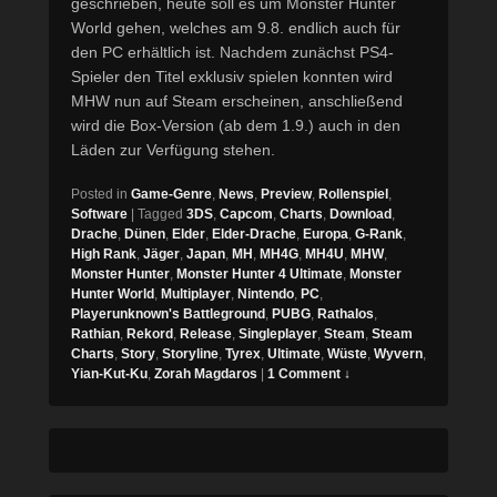
geschrieben, heute soll es um Monster Hunter
World gehen, welches am 9.8. endlich auch für
den PC erhältlich ist. Nachdem zunächst PS4-
Spieler den Titel exklusiv spielen konnten wird
MHW nun auf Steam erscheinen, anschließend
wird die Box-Version (ab dem 1.9.) auch in den
Läden zur Verfügung stehen.
Posted in
Game-Genre
,
News
,
Preview
,
Rollenspiel
,
Software
|
Tagged
3DS
,
Capcom
,
Charts
,
Download
,
Drache
,
Dünen
,
Elder
,
Elder-Drache
,
Europa
,
G-Rank
,
High Rank
,
Jäger
,
Japan
,
MH
,
MH4G
,
MH4U
,
MHW
,
Monster Hunter
,
Monster Hunter 4 Ultimate
,
Monster
Hunter World
,
Multiplayer
,
Nintendo
,
PC
,
Playerunknown's Battleground
,
PUBG
,
Rathalos
,
Rathian
,
Rekord
,
Release
,
Singleplayer
,
Steam
,
Steam
Charts
,
Story
,
Storyline
,
Tyrex
,
Ultimate
,
Wüste
,
Wyvern
,
Yian-Kut-Ku
,
Zorah Magdaros
|
1 Comment ↓