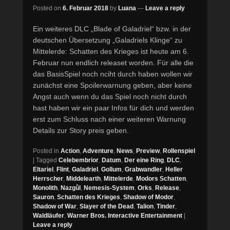
Posted on
6. Februar 2018
by
Luana
—
Leave a reply
Ein weiteres DLC „Blade of Galadriel“ bzw. in der
deutschen Übersetzung „Galadriels Klinge“ zu
Mittelerde: Schatten des Krieges ist heute am 6.
Februar nun endlich releaset worden. Für alle die
das BasisSpiel noch nciht durch haben wollen wir
zunächst eine Spoilerwarnung geben, aber keine
Angst auch wenn du das Spiel noch nicht durch
hast haben wir ein paar Infos für dich und werden
erst zum Schluss nach einer weiteren Warnung
Details zur Story preis geben.
Posted in
Action
,
Adventure
,
News
,
Preview
,
Rollenspiel
|
Tagged
Celebembrior
,
Datum
,
Der eine Ring
,
DLC
,
Eltariel
,
Flint
,
Galadriel
,
Gollum
,
Grabwandler
,
Heller
Herrscher
,
Middelearth
,
Mittelerde
,
Modors Schatten
,
Monolith
,
Nazgûl
,
Nemesis-System
,
Orks
,
Release
,
Sauron
,
Schatten des Krieges
,
Shadow of Modor
,
Shadow of War
,
Slayer of the Dead
,
Talion
,
Tinder
,
Waldläufer
,
Warner Bros. Interactive Entertainment
|
Leave a reply