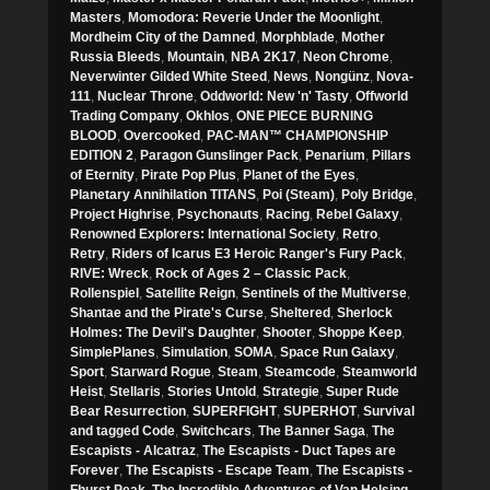
Masters
,
Momodora: Reverie Under the Moonlight
,
Mordheim City of the Damned
,
Morphblade
,
Mother
Russia Bleeds
,
Mountain
,
NBA 2K17
,
Neon Chrome
,
Neverwinter Gilded White Steed
,
News
,
Nongünz
,
Nova-
111
,
Nuclear Throne
,
Oddworld: New 'n' Tasty
,
Offworld
Trading Company
,
Okhlos
,
ONE PIECE BURNING
BLOOD
,
Overcooked
,
PAC-MAN™ CHAMPIONSHIP
EDITION 2
,
Paragon Gunslinger Pack
,
Penarium
,
Pillars
of Eternity
,
Pirate Pop Plus
,
Planet of the Eyes
,
Planetary Annihilation TITANS
,
Poi (Steam)
,
Poly Bridge
,
Project Highrise
,
Psychonauts
,
Racing
,
Rebel Galaxy
,
Renowned Explorers: International Society
,
Retro
,
Retry
,
Riders of Icarus E3 Heroic Ranger's Fury Pack
,
RIVE: Wreck
,
Rock of Ages 2 – Classic Pack
,
Rollenspiel
,
Satellite Reign
,
Sentinels of the Multiverse
,
Shantae and the Pirate's Curse
,
Sheltered
,
Sherlock
Holmes: The Devil's Daughter
,
Shooter
,
Shoppe Keep
,
SimplePlanes
,
Simulation
,
SOMA
,
Space Run Galaxy
,
Sport
,
Starward Rogue
,
Steam
,
Steamcode
,
Steamworld
Heist
,
Stellaris
,
Stories Untold
,
Strategie
,
Super Rude
Bear Resurrection
,
SUPERFIGHT
,
SUPERHOT
,
Survival
and tagged Code
,
Switchcars
,
The Banner Saga
,
The
Escapists - Alcatraz
,
The Escapists - Duct Tapes are
Forever
,
The Escapists - Escape Team
,
The Escapists -
Fhurst Peak
,
The Incredible Adventures of Van Helsing
,