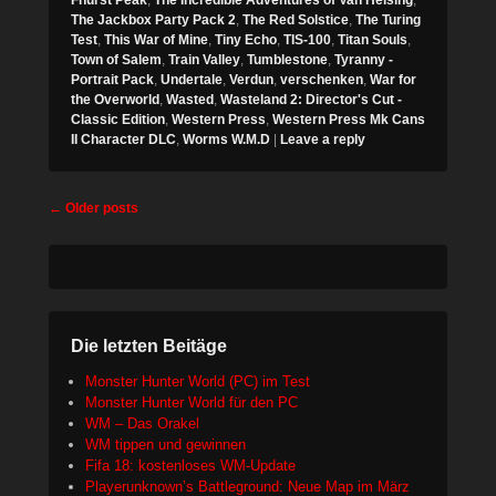
The Jackbox Party Pack 2
,
The Red Solstice
,
The Turing
Test
,
This War of Mine
,
Tiny Echo
,
TIS-100
,
Titan Souls
,
Town of Salem
,
Train Valley
,
Tumblestone
,
Tyranny -
Portrait Pack
,
Undertale
,
Verdun
,
verschenken
,
War for
the Overworld
,
Wasted
,
Wasteland 2: Director's Cut -
Classic Edition
,
Western Press
,
Western Press Mk Cans
II Character DLC
,
Worms W.M.D
|
Leave a reply
Post
←
Older posts
navigation
Die letzten Beitäge
Monster Hunter World (PC) im Test
Monster Hunter World für den PC
WM – Das Orakel
WM tippen und gewinnen
Fifa 18: kostenloses WM-Update
Playerunknown’s Battleground: Neue Map im März