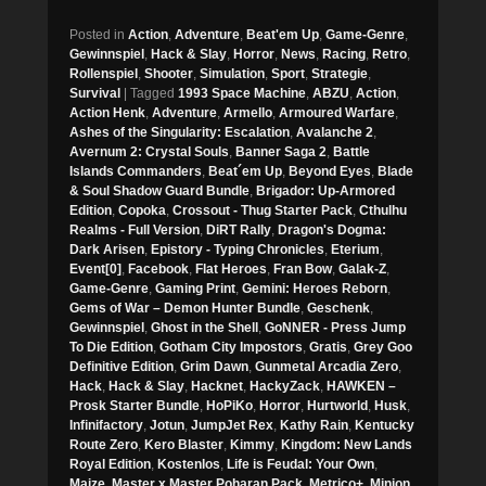
Posted in
Action
,
Adventure
,
Beat'em Up
,
Game-Genre
,
Gewinnspiel
,
Hack & Slay
,
Horror
,
News
,
Racing
,
Retro
,
Rollenspiel
,
Shooter
,
Simulation
,
Sport
,
Strategie
,
Survival
|
Tagged
1993 Space Machine
,
ABZU
,
Action
,
Action Henk
,
Adventure
,
Armello
,
Armoured Warfare
,
Ashes of the Singularity: Escalation
,
Avalanche 2
,
Avernum 2: Crystal Souls
,
Banner Saga 2
,
Battle
Islands Commanders
,
Beat´em Up
,
Beyond Eyes
,
Blade
& Soul Shadow Guard Bundle
,
Brigador: Up-Armored
Edition
,
Copoka
,
Crossout - Thug Starter Pack
,
Cthulhu
Realms - Full Version
,
DiRT Rally
,
Dragon's Dogma:
Dark Arisen
,
Epistory - Typing Chronicles
,
Eterium
,
Event[0]
,
Facebook
,
Flat Heroes
,
Fran Bow
,
Galak-Z
,
Game-Genre
,
Gaming Print
,
Gemini: Heroes Reborn
,
Gems of War – Demon Hunter Bundle
,
Geschenk
,
Gewinnspiel
,
Ghost in the Shell
,
GoNNER - Press Jump
To Die Edition
,
Gotham City Impostors
,
Gratis
,
Grey Goo
Definitive Edition
,
Grim Dawn
,
Gunmetal Arcadia Zero
,
Hack
,
Hack & Slay
,
Hacknet
,
HackyZack
,
HAWKEN –
Prosk Starter Bundle
,
HoPiKo
,
Horror
,
Hurtworld
,
Husk
,
Infinifactory
,
Jotun
,
JumpJet Rex
,
Kathy Rain
,
Kentucky
Route Zero
,
Kero Blaster
,
Kimmy
,
Kingdom: New Lands
Royal Edition
,
Kostenlos
,
Life is Feudal: Your Own
,
Maize
,
Master x Master Poharan Pack
,
Metrico+
,
Minion