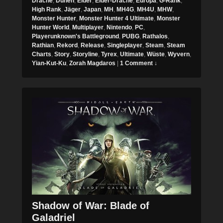
Drache
,
Dünen
,
Elder
,
Elder-Drache
,
Europa
,
G-Rank
,
High Rank
,
Jäger
,
Japan
,
MH
,
MH4G
,
MH4U
,
MHW
,
Monster Hunter
,
Monster Hunter 4 Ultimate
,
Monster
Hunter World
,
Multiplayer
,
Nintendo
,
PC
,
Playerunknown's Battleground
,
PUBG
,
Rathalos
,
Rathian
,
Rekord
,
Release
,
Singleplayer
,
Steam
,
Steam
Charts
,
Story
,
Storyline
,
Tyrex
,
Ultimate
,
Wüste
,
Wyvern
,
Yian-Kut-Ku
,
Zorah Magdaros
|
1 Comment ↓
Shadow of War: Blade of
Galadriel