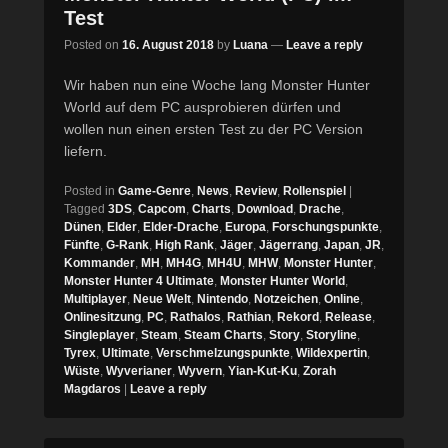
Test
Posted on
16. August 2018
by
Luana
—
Leave a reply
Wir haben nun eine Woche lang Monster Hunter
World auf dem PC ausprobieren dürfen und
wollen nun einen ersten Test zu der PC Version
liefern.
Posted in
Game-Genre
,
News
,
Review
,
Rollenspiel
|
Tagged
3DS
,
Capcom
,
Charts
,
Download
,
Drache
,
Dünen
,
Elder
,
Elder-Drache
,
Europa
,
Forschungspunkte
,
Fünfte
,
G-Rank
,
High Rank
,
Jäger
,
Jägerrang
,
Japan
,
JR
,
Kommander
,
MH
,
MH4G
,
MH4U
,
MHW
,
Monster Hunter
,
Monster Hunter 4 Ultimate
,
Monster Hunter World
,
Multiplayer
,
Neue Welt
,
Nintendo
,
Notzeichen
,
Online
,
Onlinesitzung
,
PC
,
Rathalos
,
Rathian
,
Rekord
,
Release
,
Singleplayer
,
Steam
,
Steam Charts
,
Story
,
Storyline
,
Tyrex
,
Ultimate
,
Verschmelzungspunkte
,
Wildexpertin
,
Wüste
,
Wyverianer
,
Wyvern
,
Yian-Kut-Ku
,
Zorah
Magdaros
|
Leave a reply