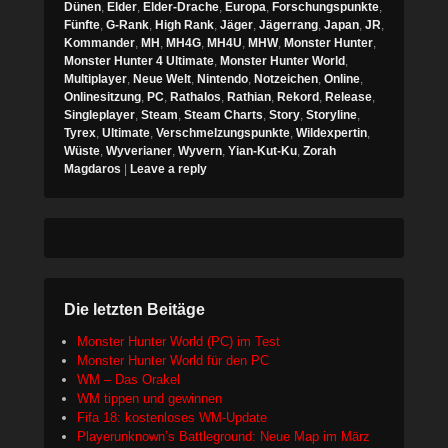
Dünen
,
Elder
,
Elder-Drache
,
Europa
,
Forschungspunkte
,
Fünfte
,
G-Rank
,
High Rank
,
Jäger
,
Jägerrang
,
Japan
,
JR
,
Kommander
,
MH
,
MH4G
,
MH4U
,
MHW
,
Monster Hunter
,
Monster Hunter 4 Ultimate
,
Monster Hunter World
,
Multiplayer
,
Neue Welt
,
Nintendo
,
Notzeichen
,
Online
,
Onlinesitzung
,
PC
,
Rathalos
,
Rathian
,
Rekord
,
Release
,
Singleplayer
,
Steam
,
Steam Charts
,
Story
,
Storyline
,
Tyrex
,
Ultimate
,
Verschmelzungspunkte
,
Wildexpertin
,
Wüste
,
Wyverianer
,
Wyvern
,
Yian-Kut-Ku
,
Zorah
Magdaros
|
Leave a reply
Die letzten Beitäge
Monster Hunter World (PC) im Test
Monster Hunter World für den PC
WM – Das Orakel
WM tippen und gewinnen
Fifa 18: kostenloses WM-Update
Playerunknown’s Battleground: Neue Map im März