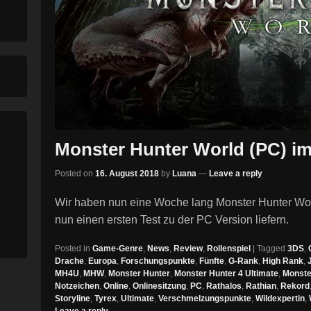
Monster Hunter World (PC) im
Posted on
16. August 2018
by
Luana
—
Leave a reply
Wir haben nun eine Woche lang Monster Hunter Wor
nun einen ersten Test zu der PC Version liefern.
Posted in
Game-Genre
,
News
,
Review
,
Rollenspiel
|
Tagged
3DS
,
Drache
,
Europa
,
Forschungspunkte
,
Fünfte
,
G-Rank
,
High Rank
,
MH4U
,
MHW
,
Monster Hunter
,
Monster Hunter 4 Ultimate
,
Monste
Notzeichen
,
Online
,
Onlinesitzung
,
PC
,
Rathalos
,
Rathian
,
Rekord
Storyline
,
Tyrex
,
Ultimate
,
Verschmelzungspunkte
,
Wildexpertin
,
Leave a reply