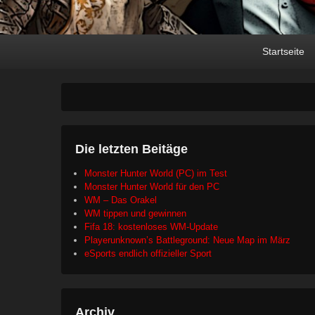
Primary
Skip
Skip
Startseite
menu
to
to
primary
secondary
content
content
Die letzten Beitäge
Monster Hunter World (PC) im Test
Monster Hunter World für den PC
WM – Das Orakel
WM tippen und gewinnen
Fifa 18: kostenloses WM-Update
Playerunknown’s Battleground: Neue Map im März
eSports endlich offizieller Sport
Archiv