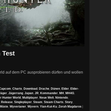
 Test
ld auf dem PC ausprobieren dürfen und wollen
Capcom
,
Charts
,
Download
,
Drache
,
Dünen
,
Elder
,
Elder-
Jäger
,
Jägerrang
,
Japan
,
JR
,
Kommander
,
MH
,
MH4G
,
r Hunter World
,
Multiplayer
,
Neue Welt
,
Nintendo
,
,
Release
,
Singleplayer
,
Steam
,
Steam Charts
,
Story
,
Wüste
,
Wyverianer
,
Wyvern
,
Yian-Kut-Ku
,
Zorah Magdaros
|