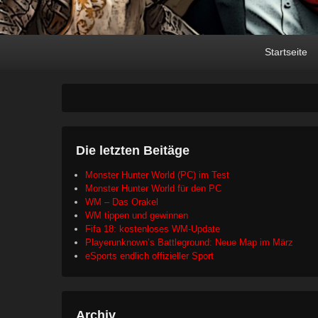
Primary
Skip
Skip
Startseite
menu
to
to
primary
secondary
content
content
Die letzten Beitäge
Monster Hunter World (PC) im Test
Monster Hunter World für den PC
WM – Das Orakel
WM tippen und gewinnen
Fifa 18: kostenloses WM-Update
Playerunknown’s Battleground: Neue Map im März
eSports endlich offizieller Sport
Archiv