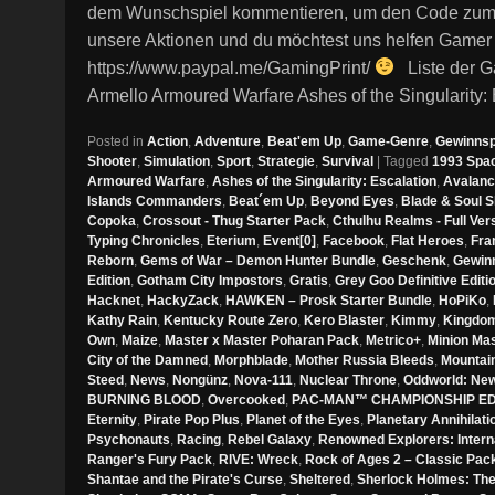
dem Wunschspiel kommentieren, um den Code zum jew
unsere Aktionen und du möchtest uns helfen Gamer
https://www.paypal.me/GamingPrint/
Liste der G
Armello Armoured Warfare Ashes of the Singularity:
Posted in
Action
,
Adventure
,
Beat'em Up
,
Game-Genre
,
Gewinnsp
Shooter
,
Simulation
,
Sport
,
Strategie
,
Survival
|
Tagged
1993 Spa
Armoured Warfare
,
Ashes of the Singularity: Escalation
,
Avalanc
Islands Commanders
,
Beat´em Up
,
Beyond Eyes
,
Blade & Soul 
Copoka
,
Crossout - Thug Starter Pack
,
Cthulhu Realms - Full Ver
Typing Chronicles
,
Eterium
,
Event[0]
,
Facebook
,
Flat Heroes
,
Fra
Reborn
,
Gems of War – Demon Hunter Bundle
,
Geschenk
,
Gewinn
Edition
,
Gotham City Impostors
,
Gratis
,
Grey Goo Definitive Editi
Hacknet
,
HackyZack
,
HAWKEN – Prosk Starter Bundle
,
HoPiKo
,
Kathy Rain
,
Kentucky Route Zero
,
Kero Blaster
,
Kimmy
,
Kingdom
Own
,
Maize
,
Master x Master Poharan Pack
,
Metrico+
,
Minion Ma
City of the Damned
,
Morphblade
,
Mother Russia Bleeds
,
Mountai
Steed
,
News
,
Nongünz
,
Nova-111
,
Nuclear Throne
,
Oddworld: New 
BURNING BLOOD
,
Overcooked
,
PAC-MAN™ CHAMPIONSHIP EDI
Eternity
,
Pirate Pop Plus
,
Planet of the Eyes
,
Planetary Annihilat
Psychonauts
,
Racing
,
Rebel Galaxy
,
Renowned Explorers: Intern
Ranger's Fury Pack
,
RIVE: Wreck
,
Rock of Ages 2 – Classic Pac
Shantae and the Pirate's Curse
,
Sheltered
,
Sherlock Holmes: The