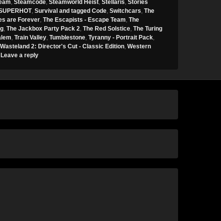
eam
,
Steamcode
,
Steamworld Heist
,
Stellaris
,
Stories
SUPERHOT
,
Survival and tagged Code
,
Switchcars
,
The
es are Forever
,
The Escapists - Escape Team
,
The
ng
,
The Jackbox Party Pack 2
,
The Red Solstice
,
The Turing
alem
,
Train Valley
,
Tumblestone
,
Tyranny - Portrait Pack
,
Wasteland 2: Director's Cut - Classic Edition
,
Western
|
Leave a reply