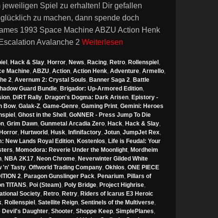
eiligen Spiel zu erhalten! Dir gefallen
 glücklich zu machen, dann spende doch
ames 1993 Space Machine ABZU Action Henk
 Escalation Avalanche 2
Weiterlesen
iel
,
Hack & Slay
,
Horror
,
News
,
Racing
,
Retro
,
Rollenspiel
,
ce Machine
,
ABZU
,
Action
,
Action Henk
,
Adventure
,
Armello
,
he 2
,
Avernum 2: Crystal Souls
,
Banner Saga 2
,
Battle
Shadow Guard Bundle
,
Brigador: Up-Armored Edition
,
sion
,
DiRT Rally
,
Dragon's Dogma: Dark Arisen
,
Epistory -
n Bow
,
Galak-Z
,
Game-Genre
,
Gaming Print
,
Gemini: Heroes
spiel
,
Ghost in the Shell
,
GoNNER - Press Jump To Die
on
,
Grim Dawn
,
Gunmetal Arcadia Zero
,
Hack
,
Hack & Slay
,
Horror
,
Hurtworld
,
Husk
,
Infinifactory
,
Jotun
,
JumpJet Rex
,
: New Lands Royal Edition
,
Kostenlos
,
Life is Feudal: Your
sters
,
Momodora: Reverie Under the Moonlight
,
Mordheim
n
,
NBA 2K17
,
Neon Chrome
,
Neverwinter Gilded White
'n' Tasty
,
Offworld Trading Company
,
Okhlos
,
ONE PIECE
TION 2
,
Paragon Gunslinger Pack
,
Penarium
,
Pillars of
ion TITANS
,
Poi (Steam)
,
Poly Bridge
,
Project Highrise
,
ational Society
,
Retro
,
Retry
,
Riders of Icarus E3 Heroic
k
,
Rollenspiel
,
Satellite Reign
,
Sentinels of the Multiverse
,
 Devil's Daughter
,
Shooter
,
Shoppe Keep
,
SimplePlanes
,