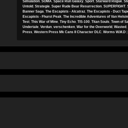
Simulation
,
SOMA
,
Space Run Galaxy
,
Sport
,
Starward Rogue
,
St
Untold
,
Strategie
,
Super Rude Bear Resurrection
,
SUPERFIGHT
,
Banner Saga
,
The Escapists - Alcatraz
,
The Escapists - Duct Tap
Escapists - Fhurst Peak
,
The Incredible Adventures of Van Helsi
Test
,
This War of Mine
,
Tiny Echo
,
TIS-100
,
Titan Souls
,
Town of S
Undertale
,
Verdun
,
verschenken
,
War for the Overworld
,
Wasted
,
Press
,
Western Press Mk Cans II Character DLC
,
Worms W.M.D