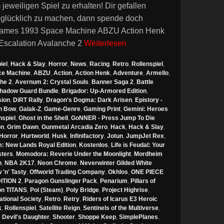
eiligen Spiel zu erhalten! Dir gefallen
 glücklich zu machen, dann spende doch
ames 1993 Space Machine ABZU Action Henk
 Escalation Avalanche 2
Weiterlesen
iel
,
Hack & Slay
,
Horror
,
News
,
Racing
,
Retro
,
Rollenspiel
,
ce Machine
,
ABZU
,
Action
,
Action Henk
,
Adventure
,
Armello
,
he 2
,
Avernum 2: Crystal Souls
,
Banner Saga 2
,
Battle
Shadow Guard Bundle
,
Brigador: Up-Armored Edition
,
sion
,
DiRT Rally
,
Dragon's Dogma: Dark Arisen
,
Epistory -
n Bow
,
Galak-Z
,
Game-Genre
,
Gaming Print
,
Gemini: Heroes
spiel
,
Ghost in the Shell
,
GoNNER - Press Jump To Die
on
,
Grim Dawn
,
Gunmetal Arcadia Zero
,
Hack
,
Hack & Slay
,
Horror
,
Hurtworld
,
Husk
,
Infinifactory
,
Jotun
,
JumpJet Rex
,
: New Lands Royal Edition
,
Kostenlos
,
Life is Feudal: Your
sters
,
Momodora: Reverie Under the Moonlight
,
Mordheim
n
,
NBA 2K17
,
Neon Chrome
,
Neverwinter Gilded White
'n' Tasty
,
Offworld Trading Company
,
Okhlos
,
ONE PIECE
TION 2
,
Paragon Gunslinger Pack
,
Penarium
,
Pillars of
ion TITANS
,
Poi (Steam)
,
Poly Bridge
,
Project Highrise
,
ational Society
,
Retro
,
Retry
,
Riders of Icarus E3 Heroic
k
,
Rollenspiel
,
Satellite Reign
,
Sentinels of the Multiverse
,
 Devil's Daughter
,
Shooter
,
Shoppe Keep
,
SimplePlanes
,