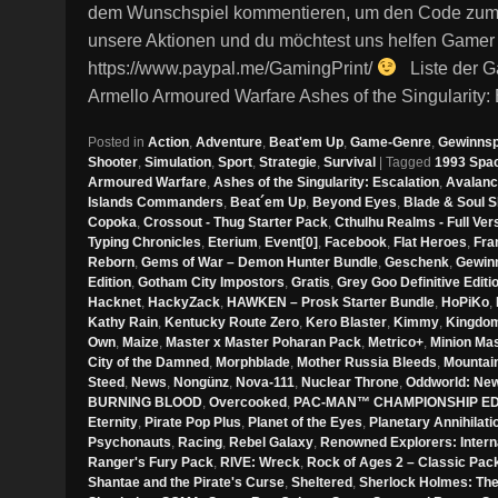
dem Wunschspiel kommentieren, um den Code zum jew
unsere Aktionen und du möchtest uns helfen Gamer
https://www.paypal.me/GamingPrint/
Liste der G
Armello Armoured Warfare Ashes of the Singularity:
Posted in
Action
,
Adventure
,
Beat'em Up
,
Game-Genre
,
Gewinnsp
Shooter
,
Simulation
,
Sport
,
Strategie
,
Survival
|
Tagged
1993 Spa
Armoured Warfare
,
Ashes of the Singularity: Escalation
,
Avalanc
Islands Commanders
,
Beat´em Up
,
Beyond Eyes
,
Blade & Soul 
Copoka
,
Crossout - Thug Starter Pack
,
Cthulhu Realms - Full Ver
Typing Chronicles
,
Eterium
,
Event[0]
,
Facebook
,
Flat Heroes
,
Fra
Reborn
,
Gems of War – Demon Hunter Bundle
,
Geschenk
,
Gewinn
Edition
,
Gotham City Impostors
,
Gratis
,
Grey Goo Definitive Editi
Hacknet
,
HackyZack
,
HAWKEN – Prosk Starter Bundle
,
HoPiKo
,
Kathy Rain
,
Kentucky Route Zero
,
Kero Blaster
,
Kimmy
,
Kingdom
Own
,
Maize
,
Master x Master Poharan Pack
,
Metrico+
,
Minion Ma
City of the Damned
,
Morphblade
,
Mother Russia Bleeds
,
Mountai
Steed
,
News
,
Nongünz
,
Nova-111
,
Nuclear Throne
,
Oddworld: New 
BURNING BLOOD
,
Overcooked
,
PAC-MAN™ CHAMPIONSHIP EDI
Eternity
,
Pirate Pop Plus
,
Planet of the Eyes
,
Planetary Annihilat
Psychonauts
,
Racing
,
Rebel Galaxy
,
Renowned Explorers: Intern
Ranger's Fury Pack
,
RIVE: Wreck
,
Rock of Ages 2 – Classic Pac
Shantae and the Pirate's Curse
,
Sheltered
,
Sherlock Holmes: The