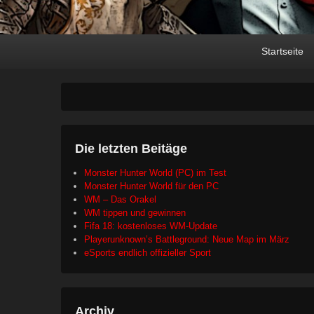
Primary
Skip
Skip
Startseite
menu
to
to
primary
secondary
content
content
Die letzten Beitäge
Monster Hunter World (PC) im Test
Monster Hunter World für den PC
WM – Das Orakel
WM tippen und gewinnen
Fifa 18: kostenloses WM-Update
Playerunknown’s Battleground: Neue Map im März
eSports endlich offizieller Sport
Archiv