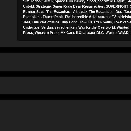
Simulation
,
SOMA
,
Space Run Galaxy
,
Sport
,
Starward Rogue
,
St
Untold
,
Strategie
,
Super Rude Bear Resurrection
,
SUPERFIGHT
,
Banner Saga
,
The Escapists - Alcatraz
,
The Escapists - Duct Tap
Escapists - Fhurst Peak
,
The Incredible Adventures of Van Helsi
Test
,
This War of Mine
,
Tiny Echo
,
TIS-100
,
Titan Souls
,
Town of S
Undertale
,
Verdun
,
verschenken
,
War for the Overworld
,
Wasted
,
Press
,
Western Press Mk Cans II Character DLC
,
Worms W.M.D