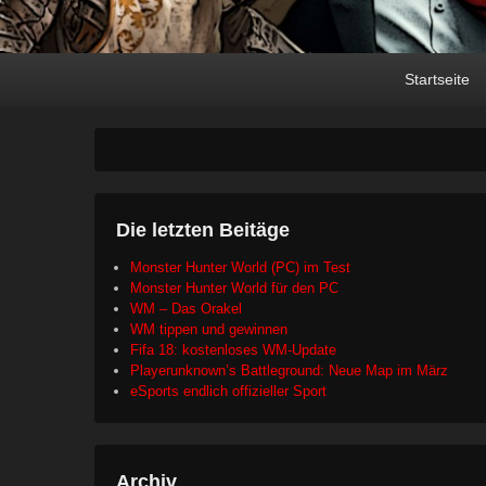
Primary
Skip
Skip
Startseite
menu
to
to
primary
secondary
content
content
Die letzten Beitäge
Monster Hunter World (PC) im Test
Monster Hunter World für den PC
WM – Das Orakel
WM tippen und gewinnen
Fifa 18: kostenloses WM-Update
Playerunknown’s Battleground: Neue Map im März
eSports endlich offizieller Sport
Archiv