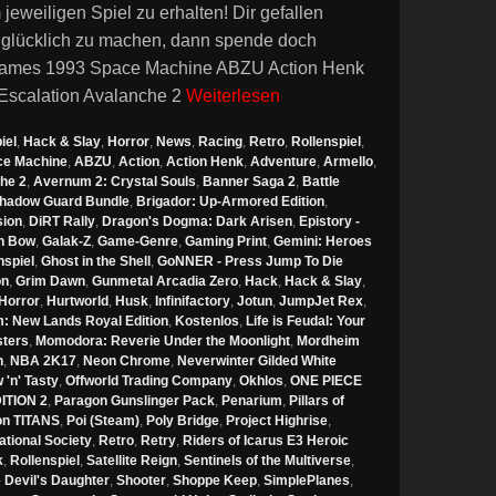
eiligen Spiel zu erhalten! Dir gefallen
 glücklich zu machen, dann spende doch
ames 1993 Space Machine ABZU Action Henk
 Escalation Avalanche 2
Weiterlesen
iel
,
Hack & Slay
,
Horror
,
News
,
Racing
,
Retro
,
Rollenspiel
,
ce Machine
,
ABZU
,
Action
,
Action Henk
,
Adventure
,
Armello
,
he 2
,
Avernum 2: Crystal Souls
,
Banner Saga 2
,
Battle
Shadow Guard Bundle
,
Brigador: Up-Armored Edition
,
sion
,
DiRT Rally
,
Dragon's Dogma: Dark Arisen
,
Epistory -
n Bow
,
Galak-Z
,
Game-Genre
,
Gaming Print
,
Gemini: Heroes
spiel
,
Ghost in the Shell
,
GoNNER - Press Jump To Die
on
,
Grim Dawn
,
Gunmetal Arcadia Zero
,
Hack
,
Hack & Slay
,
Horror
,
Hurtworld
,
Husk
,
Infinifactory
,
Jotun
,
JumpJet Rex
,
: New Lands Royal Edition
,
Kostenlos
,
Life is Feudal: Your
sters
,
Momodora: Reverie Under the Moonlight
,
Mordheim
n
,
NBA 2K17
,
Neon Chrome
,
Neverwinter Gilded White
'n' Tasty
,
Offworld Trading Company
,
Okhlos
,
ONE PIECE
TION 2
,
Paragon Gunslinger Pack
,
Penarium
,
Pillars of
ion TITANS
,
Poi (Steam)
,
Poly Bridge
,
Project Highrise
,
ational Society
,
Retro
,
Retry
,
Riders of Icarus E3 Heroic
k
,
Rollenspiel
,
Satellite Reign
,
Sentinels of the Multiverse
,
 Devil's Daughter
,
Shooter
,
Shoppe Keep
,
SimplePlanes
,