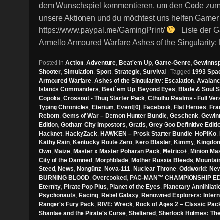
dem Wunschspiel kommentieren, um den Code zum jew
unsere Aktionen und du möchtest uns helfen Gamer
https://www.paypal.me/GamingPrint/
Liste der G
Armello Armoured Warfare Ashes of the Singularity:
Posted in
Action
,
Adventure
,
Beat'em Up
,
Game-Genre
,
Gewinnsp
Shooter
,
Simulation
,
Sport
,
Strategie
,
Survival
|
Tagged
1993 Spa
Armoured Warfare
,
Ashes of the Singularity: Escalation
,
Avalanc
Islands Commanders
,
Beat´em Up
,
Beyond Eyes
,
Blade & Soul 
Copoka
,
Crossout - Thug Starter Pack
,
Cthulhu Realms - Full Ver
Typing Chronicles
,
Eterium
,
Event[0]
,
Facebook
,
Flat Heroes
,
Fra
Reborn
,
Gems of War – Demon Hunter Bundle
,
Geschenk
,
Gewinn
Edition
,
Gotham City Impostors
,
Gratis
,
Grey Goo Definitive Editi
Hacknet
,
HackyZack
,
HAWKEN – Prosk Starter Bundle
,
HoPiKo
,
Kathy Rain
,
Kentucky Route Zero
,
Kero Blaster
,
Kimmy
,
Kingdom
Own
,
Maize
,
Master x Master Poharan Pack
,
Metrico+
,
Minion Ma
City of the Damned
,
Morphblade
,
Mother Russia Bleeds
,
Mountai
Steed
,
News
,
Nongünz
,
Nova-111
,
Nuclear Throne
,
Oddworld: New 
BURNING BLOOD
,
Overcooked
,
PAC-MAN™ CHAMPIONSHIP EDI
Eternity
,
Pirate Pop Plus
,
Planet of the Eyes
,
Planetary Annihilat
Psychonauts
,
Racing
,
Rebel Galaxy
,
Renowned Explorers: Intern
Ranger's Fury Pack
,
RIVE: Wreck
,
Rock of Ages 2 – Classic Pac
Shantae and the Pirate's Curse
,
Sheltered
,
Sherlock Holmes: The