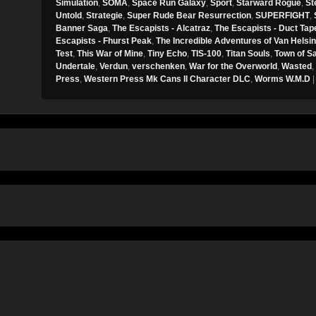
Simulation
,
SOMA
,
Space Run Galaxy
,
Sport
,
Starward Rogue
,
St
Untold
,
Strategie
,
Super Rude Bear Resurrection
,
SUPERFIGHT
,
Banner Saga
,
The Escapists - Alcatraz
,
The Escapists - Duct Tap
Escapists - Fhurst Peak
,
The Incredible Adventures of Van Helsi
Test
,
This War of Mine
,
Tiny Echo
,
TIS-100
,
Titan Souls
,
Town of S
Undertale
,
Verdun
,
verschenken
,
War for the Overworld
,
Wasted
,
Press
,
Western Press Mk Cans II Character DLC
,
Worms W.M.D