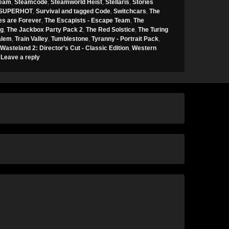
eam
,
Steamcode
,
Steamworld Heist
,
Stellaris
,
Stories
SUPERHOT
,
Survival and tagged Code
,
Switchcars
,
The
es are Forever
,
The Escapists - Escape Team
,
The
ng
,
The Jackbox Party Pack 2
,
The Red Solstice
,
The Turing
alem
,
Train Valley
,
Tumblestone
,
Tyranny - Portrait Pack
,
Wasteland 2: Director's Cut - Classic Edition
,
Western
|
Leave a reply