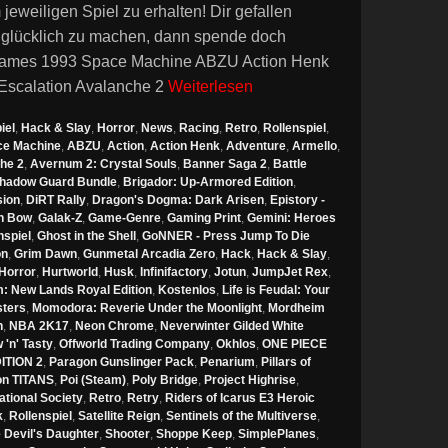
eiligen Spiel zu erhalten! Dir gefallen
 glücklich zu machen, dann spende doch
ames 1993 Space Machine ABZU Action Henk
 Escalation Avalanche 2
Weiterlesen
iel
,
Hack & Slay
,
Horror
,
News
,
Racing
,
Retro
,
Rollenspiel
,
ce Machine
,
ABZU
,
Action
,
Action Henk
,
Adventure
,
Armello
,
he 2
,
Avernum 2: Crystal Souls
,
Banner Saga 2
,
Battle
Shadow Guard Bundle
,
Brigador: Up-Armored Edition
,
sion
,
DiRT Rally
,
Dragon's Dogma: Dark Arisen
,
Epistory -
n Bow
,
Galak-Z
,
Game-Genre
,
Gaming Print
,
Gemini: Heroes
spiel
,
Ghost in the Shell
,
GoNNER - Press Jump To Die
on
,
Grim Dawn
,
Gunmetal Arcadia Zero
,
Hack
,
Hack & Slay
,
Horror
,
Hurtworld
,
Husk
,
Infinifactory
,
Jotun
,
JumpJet Rex
,
: New Lands Royal Edition
,
Kostenlos
,
Life is Feudal: Your
sters
,
Momodora: Reverie Under the Moonlight
,
Mordheim
n
,
NBA 2K17
,
Neon Chrome
,
Neverwinter Gilded White
'n' Tasty
,
Offworld Trading Company
,
Okhlos
,
ONE PIECE
TION 2
,
Paragon Gunslinger Pack
,
Penarium
,
Pillars of
ion TITANS
,
Poi (Steam)
,
Poly Bridge
,
Project Highrise
,
ational Society
,
Retro
,
Retry
,
Riders of Icarus E3 Heroic
k
,
Rollenspiel
,
Satellite Reign
,
Sentinels of the Multiverse
,
 Devil's Daughter
,
Shooter
,
Shoppe Keep
,
SimplePlanes
,