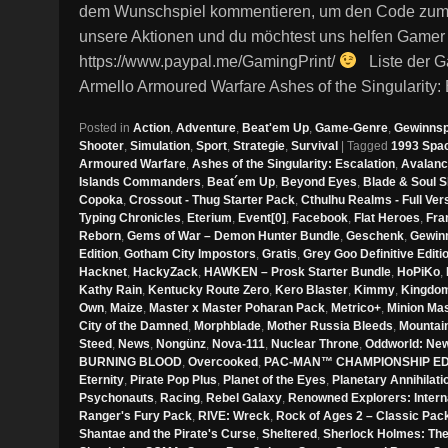
dem Wunschspiel kommentieren, um den Code zum jew
unsere Aktionen und du möchtest uns helfen Gamer
https://www.paypal.me/GamingPrint/
Liste der G
Armello Armoured Warfare Ashes of the Singularity:
Posted in
Action
,
Adventure
,
Beat'em Up
,
Game-Genre
,
Gewinnsp
Shooter
,
Simulation
,
Sport
,
Strategie
,
Survival
|
Tagged
1993 Spa
Armoured Warfare
,
Ashes of the Singularity: Escalation
,
Avalanc
Islands Commanders
,
Beat´em Up
,
Beyond Eyes
,
Blade & Soul 
Copoka
,
Crossout - Thug Starter Pack
,
Cthulhu Realms - Full Ver
Typing Chronicles
,
Eterium
,
Event[0]
,
Facebook
,
Flat Heroes
,
Fra
Reborn
,
Gems of War – Demon Hunter Bundle
,
Geschenk
,
Gewinn
Edition
,
Gotham City Impostors
,
Gratis
,
Grey Goo Definitive Editi
Hacknet
,
HackyZack
,
HAWKEN – Prosk Starter Bundle
,
HoPiKo
,
Kathy Rain
,
Kentucky Route Zero
,
Kero Blaster
,
Kimmy
,
Kingdom
Own
,
Maize
,
Master x Master Poharan Pack
,
Metrico+
,
Minion Ma
City of the Damned
,
Morphblade
,
Mother Russia Bleeds
,
Mountai
Steed
,
News
,
Nongünz
,
Nova-111
,
Nuclear Throne
,
Oddworld: New 
BURNING BLOOD
,
Overcooked
,
PAC-MAN™ CHAMPIONSHIP EDI
Eternity
,
Pirate Pop Plus
,
Planet of the Eyes
,
Planetary Annihilat
Psychonauts
,
Racing
,
Rebel Galaxy
,
Renowned Explorers: Intern
Ranger's Fury Pack
,
RIVE: Wreck
,
Rock of Ages 2 – Classic Pac
Shantae and the Pirate's Curse
,
Sheltered
,
Sherlock Holmes: The