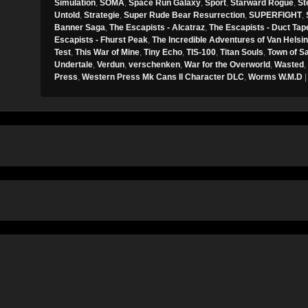
Simulation
,
SOMA
,
Space Run Galaxy
,
Sport
,
Starward Rogue
,
St
Untold
,
Strategie
,
Super Rude Bear Resurrection
,
SUPERFIGHT
,
Banner Saga
,
The Escapists - Alcatraz
,
The Escapists - Duct Tap
Escapists - Fhurst Peak
,
The Incredible Adventures of Van Helsi
Test
,
This War of Mine
,
Tiny Echo
,
TIS-100
,
Titan Souls
,
Town of S
Undertale
,
Verdun
,
verschenken
,
War for the Overworld
,
Wasted
,
Press
,
Western Press Mk Cans II Character DLC
,
Worms W.M.D