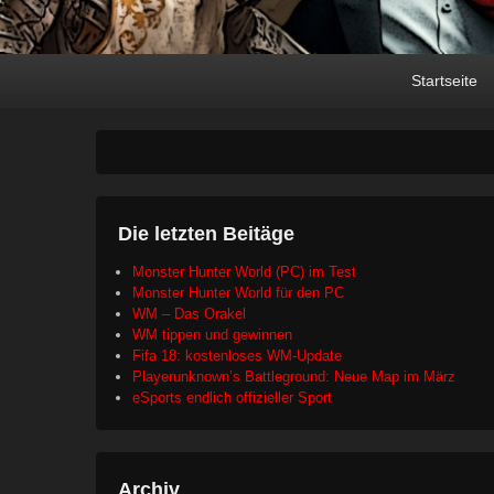
Primary
Skip
Skip
Startseite
menu
to
to
primary
secondary
content
content
Die letzten Beitäge
Monster Hunter World (PC) im Test
Monster Hunter World für den PC
WM – Das Orakel
WM tippen und gewinnen
Fifa 18: kostenloses WM-Update
Playerunknown’s Battleground: Neue Map im März
eSports endlich offizieller Sport
Archiv