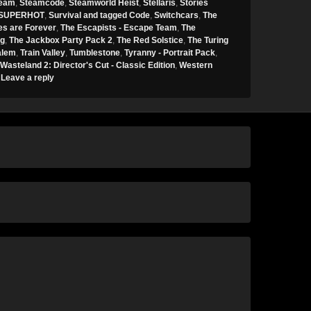
eam
,
Steamcode
,
Steamworld Heist
,
Stellaris
,
Stories
SUPERHOT
,
Survival and tagged Code
,
Switchcars
,
The
es are Forever
,
The Escapists - Escape Team
,
The
ng
,
The Jackbox Party Pack 2
,
The Red Solstice
,
The Turing
alem
,
Train Valley
,
Tumblestone
,
Tyranny - Portrait Pack
,
Wasteland 2: Director's Cut - Classic Edition
,
Western
|
Leave a reply