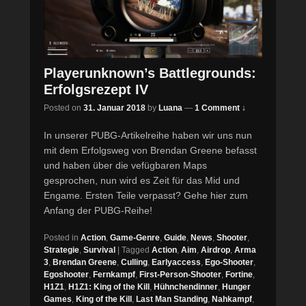
Playerunknown’s Battlegrounds:
Erfolgsrezept IV
Posted on
31. Januar 2018
by
Luana
—
1 Comment ↓
In unserer PUBG-Artikelreihe haben wir uns nun
mit dem Erfolgsweg von Brendan Greene befasst
und haben über die vefügbaren Maps
gesprochen, nun wird es Zeit für das Mid und
Engame. Ersten Teile verpasst? Gehe hier zum
Anfang der PUBG-Reihe!
Posted in
Action
,
Game-Genre
,
Guide
,
News
,
Shooter
,
Strategie
,
Survival
|
Tagged
Action
,
Aim
,
Airdrop
,
Arma
3
,
Brendan Greene
,
Culling
,
Earlyaccess
,
Ego-Shooter
,
Egoshooter
,
Fernkampf
,
First-Person-Shooter
,
Fortine
,
H1Z1
,
H1Z1: King of the Kill
,
Hühnchendinner
,
Hunger
Games
,
King of the Kill
,
Last Man Standing
,
Nahkampf
,