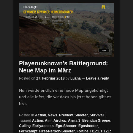
Playerunknown’s Battleground:
Neue Map im März
Posted on
27. Februar 2018
by
Luana
—
Leave a reply
Nun wurde endlich eine neue Map angekündigt
und alle Infos, die wir dazu bis jetzt haben gibt es
hier.
Posted in
Action
,
News
,
Preview
,
Shooter
,
Survival
|
Tagged
Action
,
Aim
,
Airdrop
,
Arma 3
,
Brendan Greene
,
Culling
,
Earlyaccess
,
Ego-Shooter
,
Egoshooter
,
Fernkampf
,
First-Person-Shooter
,
Fortine
,
H1Z1
,
H1Z1: