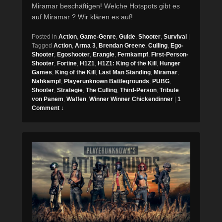
Miramar beschäftigen! Welche Hotspots gibt es
auf Miramar ? Wir klären es auf!
Posted in
Action
,
Game-Genre
,
Guide
,
Shooter
,
Survival
|
Tagged
Action
,
Arma 3
,
Brendan Greene
,
Culling
,
Ego-
Shooter
,
Egoshooter
,
Erangle
,
Fernkampf
,
First-Person-
Shooter
,
Fortine
,
H1Z1
,
H1Z1: King of the Kill
,
Hunger
Games
,
King of the Kill
,
Last Man Standing
,
Miramar
,
Nahkampf
,
Playerunknown Battlegrounds
,
PUBG
,
Shooter
,
Strategie
,
The Culling
,
Third-Person
,
Tribute
von Panem
,
Waffen
,
Winner Winner Chickendinner
|
1
Comment ↓