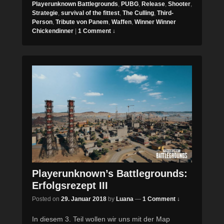
Playerunknown Battlegrounds
,
PUBG
,
Release
,
Shooter
,
Strategie
,
survival of the fittest
,
The Culling
,
Third-
Person
,
Tribute von Panem
,
Waffen
,
Winner Winner
Chickendinner
|
1 Comment ↓
Playerunknown’s Battlegrounds:
Erfolgsrezept III
Posted on
29. Januar 2018
by
Luana
—
1 Comment ↓
In diesem 3. Teil wollen wir uns mit der Map