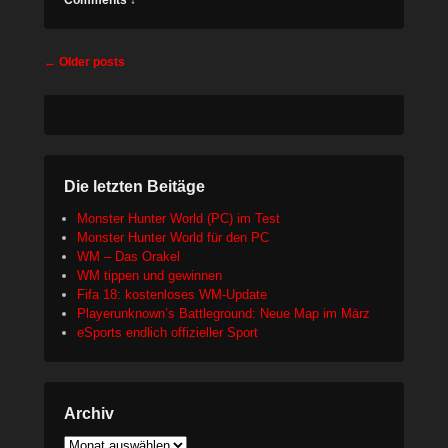
Comments ↓
Post
←
Older posts
navigation
Die letzten Beitäge
Monster Hunter World (PC) im Test
Monster Hunter World für den PC
WM – Das Orakel
WM tippen und gewinnen
Fifa 18: kostenloses WM-Update
Playerunknown’s Battleground: Neue Map im März
eSports endlich offizieller Sport
Archiv
Archiv