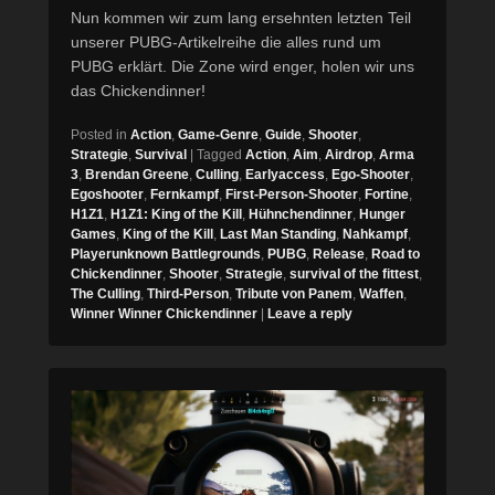
Nun kommen wir zum lang ersehnten letzten Teil
unserer PUBG-Artikelreihe die alles rund um
PUBG erklärt. Die Zone wird enger, holen wir uns
das Chickendinner!
Posted in
Action
,
Game-Genre
,
Guide
,
Shooter
,
Strategie
,
Survival
|
Tagged
Action
,
Aim
,
Airdrop
,
Arma
3
,
Brendan Greene
,
Culling
,
Earlyaccess
,
Ego-Shooter
,
Egoshooter
,
Fernkampf
,
First-Person-Shooter
,
Fortine
,
H1Z1
,
H1Z1: King of the Kill
,
Hühnchendinner
,
Hunger
Games
,
King of the Kill
,
Last Man Standing
,
Nahkampf
,
Playerunknown Battlegrounds
,
PUBG
,
Release
,
Road to
Chickendinner
,
Shooter
,
Strategie
,
survival of the fittest
,
The Culling
,
Third-Person
,
Tribute von Panem
,
Waffen
,
Winner Winner Chickendinner
|
Leave a reply