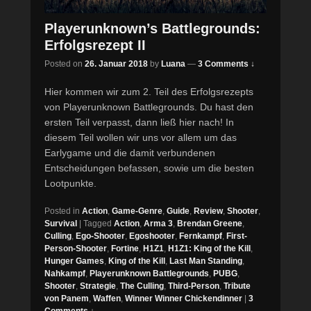
Playerunknown’s Battlegrounds:
Erfolgsrezept II
Posted on
26. Januar 2018
by
Luana
—
3 Comments ↓
Hier kommen wir zum 2. Teil des Erfolgsrezepts
von Playerunknown Battlegrounds. Du hast den
ersten Teil verpasst, dann ließ hier nach! In
diesem Teil wollen wir uns vor allem um das
Earlygame und die damit verbundenen
Entscheidungen befassen, sowie um die besten
Lootpunkte.
Posted in
Action
,
Game-Genre
,
Guide
,
Review
,
Shooter
,
Survival
|
Tagged
Action
,
Arma 3
,
Brendan Greene
,
Culling
,
Ego-Shooter
,
Egoshooter
,
Fernkampf
,
First-
Person-Shooter
,
Fortine
,
H1Z1
,
H1Z1: King of the Kill
,
Hunger Games
,
King of the Kill
,
Last Man Standing
,
Nahkampf
,
Playerunknown Battlegrounds
,
PUBG
,
Shooter
,
Strategie
,
The Culling
,
Third-Person
,
Tribute
von Panem
,
Waffen
,
Winner Winner Chickendinner
|
3