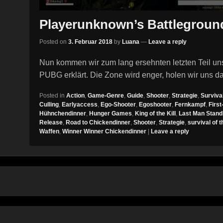
Playerunknown’s Battleground
Posted on
3. Februar 2018
by
Luana
—
Leave a reply
Nun kommen wir zum lang ersehnten letzten Teil uns
PUBG erklärt. Die Zone wird enger, holen wir uns d
Posted in
Action
,
Game-Genre
,
Guide
,
Shooter
,
Strategie
,
Surviva
Culling
,
Earlyaccess
,
Ego-Shooter
,
Egoshooter
,
Fernkampf
,
Firs
Hühnchendinner
,
Hunger Games
,
King of the Kill
,
Last Man Stand
Release
,
Road to Chickendinner
,
Shooter
,
Strategie
,
survival of t
Waffen
,
Winner Winner Chickendinner
|
Leave a reply