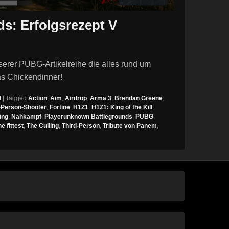
s: Erfolgsrezept V
erer PUBG-Artikelreihe die alles rund um
as Chickendinner!
l
|
Tagged
Action
,
Aim
,
Airdrop
,
Arma 3
,
Brendan Greene
,
t-Person-Shooter
,
Fortine
,
H1Z1
,
H1Z1: King of the Kill
,
ing
,
Nahkampf
,
Playerunknown Battlegrounds
,
PUBG
,
he fittest
,
The Culling
,
Third-Person
,
Tribute von Panem
,