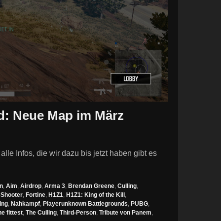
d: Neue Map im März
e Infos, die wir dazu bis jetzt haben gibt es
n
,
Aim
,
Airdrop
,
Arma 3
,
Brendan Greene
,
Culling
,
-Shooter
,
Fortine
,
H1Z1
,
H1Z1: King of the Kill
,
ing
,
Nahkampf
,
Playerunknown Battlegrounds
,
PUBG
,
he fittest
,
The Culling
,
Third-Person
,
Tribute von Panem
,