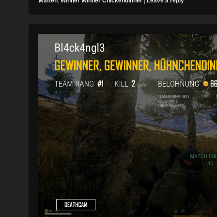
Waffen
,
Winner Winner Chickendinner
|
Leave a reply