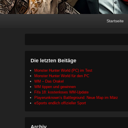
Primary
Skip
Skip
Startseite
menu
to
to
primary
secondary
content
content
Die letzten Beitäge
Monster Hunter World (PC) im Test
Monster Hunter World für den PC
WM – Das Orakel
WM tippen und gewinnen
Fifa 18: kostenloses WM-Update
Playerunknown’s Battleground: Neue Map im März
eSports endlich offizieller Sport
Archiv