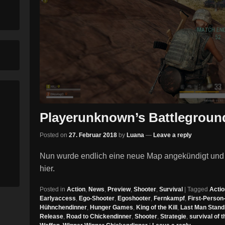
Playerunknown’s Battlegroun
Posted on
27. Februar 2018
by
Luana
—
Leave a reply
Nun wurde endlich eine neue Map angekündigt und all
hier.
Posted in
Action
,
News
,
Preview
,
Shooter
,
Survival
|
Tagged
Actio
Earlyaccess
,
Ego-Shooter
,
Egoshooter
,
Fernkampf
,
First-Person
Hühnchendinner
,
Hunger Games
,
King of the Kill
,
Last Man Stand
Release
,
Road to Chickendinner
,
Shooter
,
Strategie
,
survival of t