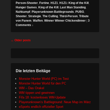
Person-Shooter
,
Fortine
,
H1Z1
,
H1Z1: King of the Kill
,
Hunger Games
,
King of the Kill
,
Last Man Standing
,
Nahkampf
,
Playerunknown Battlegrounds
,
PUBG
,
Shooter
,
Strategie
,
The Culling
,
Third-Person
,
Tribute
von Panem
,
Waffen
,
Winner Winner Chickendinner
|
3
Comments ↓
Post
←
Older posts
navigation
Die letzten Beitäge
Monster Hunter World (PC) im Test
Monster Hunter World für den PC
WM – Das Orakel
WM tippen und gewinnen
Fifa 18: kostenloses WM-Update
Playerunknown’s Battleground: Neue Map im März
eSports endlich offizieller Sport