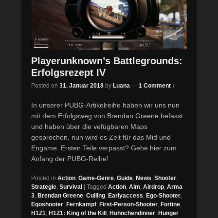
Playerunknown’s Battlegrounds:
Erfolgsrezept IV
Posted on
31. Januar 2018
by
Luana
—
1 Comment ↓
In unserer PUBG-Artikelreihe haben wir uns nun
mit dem Erfolgsweg von Brendan Greene befasst
und haben über die vefügbaren Maps
gesprochen, nun wird es Zeit für das Mid und
Engame. Ersten Teile verpasst? Gehe hier zum
Anfang der PUBG-Reihe!
Posted in
Action
,
Game-Genre
,
Guide
,
News
,
Shooter
,
Strategie
,
Survival
|
Tagged
Action
,
Aim
,
Airdrop
,
Arma
3
,
Brendan Greene
,
Culling
,
Earlyaccess
,
Ego-Shooter
,
Egoshooter
,
Fernkampf
,
First-Person-Shooter
,
Fortine
,
H1Z1
,
H1Z1: King of the Kill
,
Hühnchendinner
,
Hunger