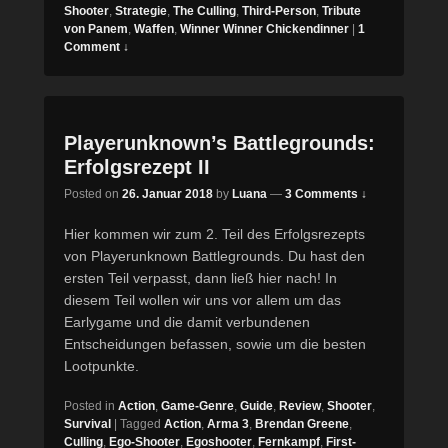
Shooter
,
Strategie
,
The Culling
,
Third-Person
,
Tribute
von Panem
,
Waffen
,
Winner Winner Chickendinner
|
1
Comment ↓
Playerunknown’s Battlegrounds:
Erfolgsrezept II
Posted on
26. Januar 2018
by
Luana
—
3 Comments ↓
Hier kommen wir zum 2. Teil des Erfolgsrezepts
von Playerunknown Battlegrounds. Du hast den
ersten Teil verpasst, dann ließ hier nach! In
diesem Teil wollen wir uns vor allem um das
Earlygame und die damit verbundenen
Entscheidungen befassen, sowie um die besten
Lootpunkte.
Posted in
Action
,
Game-Genre
,
Guide
,
Review
,
Shooter
,
Survival
|
Tagged
Action
,
Arma 3
,
Brendan Greene
,
Culling
,
Ego-Shooter
,
Egoshooter
,
Fernkampf
,
First-