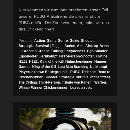
Nun kommen wir zum lang ersehnten letzten Teil
unserer PUBG-Artikelreihe die alles rund um
PUBG erklärt. Die Zone wird enger, holen wir uns
das Chickendinner!
Posted in
Action
,
Game-Genre
,
Guide
,
Shooter
,
Strategie
,
Survival
|
Tagged
Action
,
Aim
,
Airdrop
,
Arma
3
,
Brendan Greene
,
Culling
,
Earlyaccess
,
Ego-Shooter
,
Egoshooter
,
Fernkampf
,
First-Person-Shooter
,
Fortine
,
H1Z1
,
H1Z1: King of the Kill
,
Hühnchendinner
,
Hunger
Games
,
King of the Kill
,
Last Man Standing
,
Nahkampf
,
Playerunknown Battlegrounds
,
PUBG
,
Release
,
Road to
Chickendinner
,
Shooter
,
Strategie
,
survival of the fittest
,
The Culling
,
Third-Person
,
Tribute von Panem
,
Waffen
,
Winner Winner Chickendinner
|
Leave a reply