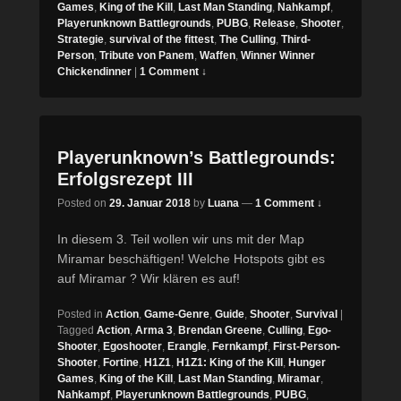
Games
,
King of the Kill
,
Last Man Standing
,
Nahkampf
,
Playerunknown Battlegrounds
,
PUBG
,
Release
,
Shooter
,
Strategie
,
survival of the fittest
,
The Culling
,
Third-
Person
,
Tribute von Panem
,
Waffen
,
Winner Winner
Chickendinner
|
1 Comment ↓
Playerunknown’s Battlegrounds:
Erfolgsrezept III
Posted on
29. Januar 2018
by
Luana
—
1 Comment ↓
In diesem 3. Teil wollen wir uns mit der Map
Miramar beschäftigen! Welche Hotspots gibt es
auf Miramar ? Wir klären es auf!
Posted in
Action
,
Game-Genre
,
Guide
,
Shooter
,
Survival
|
Tagged
Action
,
Arma 3
,
Brendan Greene
,
Culling
,
Ego-
Shooter
,
Egoshooter
,
Erangle
,
Fernkampf
,
First-Person-
Shooter
,
Fortine
,
H1Z1
,
H1Z1: King of the Kill
,
Hunger
Games
,
King of the Kill
,
Last Man Standing
,
Miramar
,
Nahkampf
,
Playerunknown Battlegrounds
,
PUBG
,