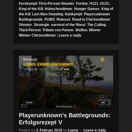
Fernkampf
,
First-Person-Shooter
,
Fortine
,
H1Z1
,
H1Z1:
King of the Kill
,
Hühnchendinner
,
Hunger Games
,
King of
the Kill
,
Last Man Standing
,
Nahkampf
,
Playerunknown
Battlegrounds
,
PUBG
,
Release
,
Road to Chickendinner
,
Shooter
,
Strategie
,
survival of the fittest
,
The Culling
,
Third-Person
,
Tribute von Panem
,
Waffen
,
Winner
Winner Chickendinner
|
Leave a reply
Playerunknown’s Battlegrounds:
Erfolgsrezept V
Posted on
3. Februar 2018
by
Luana
—
Leave a reply