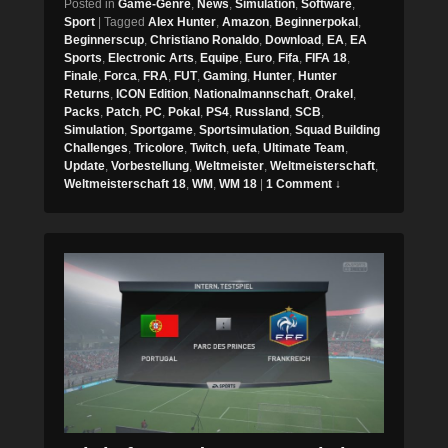
Posted in
Game-Genre
,
News
,
Simulation
,
Software
,
Sport
|
Tagged
Alex Hunter
,
Amazon
,
Beginnerpokal
,
Beginnerscup
,
Christiano Ronaldo
,
Download
,
EA
,
EA
Sports
,
Electronic Arts
,
Equipe
,
Euro
,
Fifa
,
FIFA 18
,
Finale
,
Forca
,
FRA
,
FUT
,
Gaming
,
Hunter
,
Hunter
Returns
,
ICON Edition
,
Nationalmannschaft
,
Orakel
,
Packs
,
Patch
,
PC
,
Pokal
,
PS4
,
Russland
,
SCB
,
Simulation
,
Sportgame
,
Sportsimulation
,
Squad Building
Challenges
,
Tricolore
,
Twitch
,
uefa
,
Ultimate Team
,
Update
,
Vorbestellung
,
Weltmeister
,
Weltmeisterschaft
,
Weltmeisterschaft 18
,
WM
,
WM 18
|
1 Comment ↓