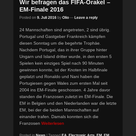
Wir befragen das FIFA-Orakel –
EM-Finale 2016
Posted on
9. Juli 2016
by
Olio
—
Leave a reply
24 Mannschaften sind angetreten, 2 sind übrig.
Portugal und Gastgeber Frankreich kämpfen
diesen Sonntag um die begehrte Trophäe.
Nachdem Portugal, das in ihrer Gruppe hinter
Ungarn und Island dritter wurde, in den ersten 5
Spielen kein einziges Spiel nach 90 Minuten
gewinnen konnte, ist der Knoten im Halbfinale
geplatzt und Ronaldo und Nani haben die
Portugiesen gegen Wales zum ersten Mal seit
2004 ins EM-Finale geschossen. 4 Jahre davor
standen die Franzosen zuletzt im EM-Finale. Die
EM in Belgien und den Niederlanden war die letzte
EM, bei der die beiden Mannschaften auf
einander trafen. Damals konnten sich die
Franzosen
Weiterlesen
Posted in
News
|
Tagged
EA
,
Electronic Arts
,
EM
,
EM