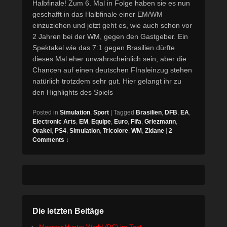
Halbfinale! Zum 6. Mal in Folge haben sie es nun
geschafft in das Halbfinale einer EM/WM
einzuziehen und jetzt geht es, wie auch schon vor
2 Jahren bei der WM, gegen den Gastgeber. Ein
Spektakel wie das 7:1 gegen Brasilien dürfte
dieses Mal eher unwahrscheinlich sein, aber die
Chancen auf einen deutschen FInaleinzug stehen
natürlich trotzdem sehr gut. Hier gelangt ihr zu
den Highlights des Spiels
Posted in
Simulation
,
Sport
|
Tagged
Brasilien
,
DFB
,
EA
,
Electronic Arts
,
EM
,
Equipe
,
Euro
,
Fifa
,
Griezmann
,
Orakel
,
PS4
,
Simulation
,
Tricolore
,
WM
,
Zidane
|
2
Comments ↓
Die letzten Beitäge