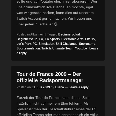
sollte und auf Youtube gleich hier abonieren. Wer
uns grundsätzlich live zuschauen möchte, egal
was wir gerade zocken, kann dies auf unserem
Twitch Account gerne machen. Wir freuen uns
über jeden Zuschauer 😉
Posted in
Allgemein
|
Tagged
Beginnerpokal
,
Beginnerscup
,
EA
,
EA Sports
,
Electronic Arts
,
Fifa 15
,
Let's Play
,
PC
,
Simulation
,
Skill Challange
,
Sportgame
,
Sportsimulation
,
Twitch
,
Ultimate Team
,
Youtube
|
Leave
a reply
Tour de France 2009 – Der
offizielle Radsportmanager
Posted on
31. Juli 2009
by
Luana
—
Leave a reply
Zurzeit der Tour de France kann dieses Spiel
natürlich nicht auf meinem Blog fehlen… Als
Spieler ist man der Geschäftsführer eines der 65
offiziellen Teams oder man gestaltet sich ein völlig