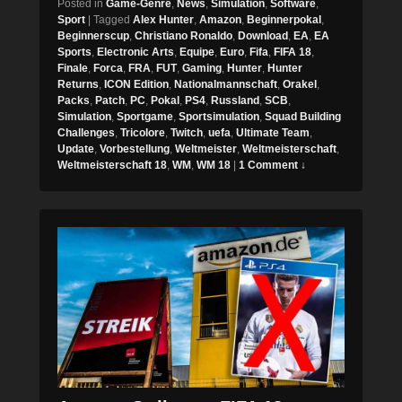
Posted in
Game-Genre
,
News
,
Simulation
,
Software
,
Sport
|
Tagged
Alex Hunter
,
Amazon
,
Beginnerpokal
,
Beginnerscup
,
Christiano Ronaldo
,
Download
,
EA
,
EA
Sports
,
Electronic Arts
,
Equipe
,
Euro
,
Fifa
,
FIFA 18
,
Finale
,
Forca
,
FRA
,
FUT
,
Gaming
,
Hunter
,
Hunter
Returns
,
ICON Edition
,
Nationalmannschaft
,
Orakel
,
Packs
,
Patch
,
PC
,
Pokal
,
PS4
,
Russland
,
SCB
,
Simulation
,
Sportgame
,
Sportsimulation
,
Squad Building
Challenges
,
Tricolore
,
Twitch
,
uefa
,
Ultimate Team
,
Update
,
Vorbestellung
,
Weltmeister
,
Weltmeisterschaft
,
Weltmeisterschaft 18
,
WM
,
WM 18
|
1 Comment ↓