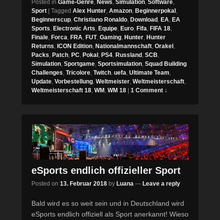
Posted in
Game-Genre
,
News
,
Simulation
,
Software
,
Sport
|
Tagged
Alex Hunter
,
Amazon
,
Beginnerpokal
,
Beginnerscup
,
Christiano Ronaldo
,
Download
,
EA
,
EA
Sports
,
Electronic Arts
,
Equipe
,
Euro
,
Fifa
,
FIFA 18
,
Finale
,
Forca
,
FRA
,
FUT
,
Gaming
,
Hunter
,
Hunter
Returns
,
ICON Edition
,
Nationalmannschaft
,
Orakel
,
Packs
,
Patch
,
PC
,
Pokal
,
PS4
,
Russland
,
SCB
,
Simulation
,
Sportgame
,
Sportsimulation
,
Squad Building
Challenges
,
Tricolore
,
Twitch
,
uefa
,
Ultimate Team
,
Update
,
Vorbestellung
,
Weltmeister
,
Weltmeisterschaft
,
Weltmeisterschaft 18
,
WM
,
WM 18
|
1 Comment ↓
eSports endlich offizieller Sport
Posted on
13. Februar 2018
by
Luana
—
Leave a reply
Bald wird es so weit sein und in Deutschland wird
eSports endlich offiziell als Sport anerkannt! Wieso