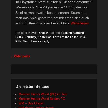
im Playstation Store zu finden. Diesen September
können sich Plus-Mitglieder die 11,99€, die das
Spiel normalerweise kostet, sparen. Kaum hat
man das Spiel gestartet, befindet man sich auch
schon mitten im ersten Level. Ohne
Weiterlesen
Posted in
News
,
Review
|
Tagged
Badland
,
Gaming
,
GOTY
,
Journey
,
Kostenlos
,
Lords of the Fallen
,
PS4
,
PSN
,
Test
|
Leave a reply
Post
←
Older posts
navigation
Die letzten Beitäge
Monster Hunter World (PC) im Test
Monster Hunter World für den PC
WM – Das Orakel
WM tippen und gewinnen