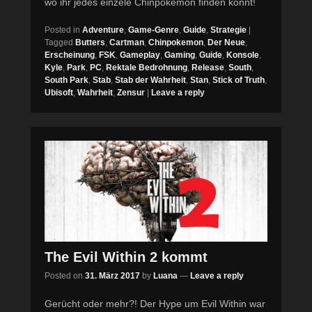
wo ihr jedes einzele Chinpokemon finden könnt!
Posted in
Adventure
,
Game-Genre
,
Guide
,
Strategie
|
Tagged
Butters
,
Cartman
,
Chinpokemon
,
Der Neue
,
Erscheinung
,
FSK
,
Gameplay
,
Gaming
,
Guide
,
Konsole
,
Kyle
,
Park
,
PC
,
Rektale Bedrohnung
,
Release
,
South
,
South Park
,
Stab
,
Stab der Wahrheit
,
Stan
,
Stick of Truth
,
Ubisoft
,
Wahrheit
,
Zensur
|
Leave a reply
The Evil Within 2 kommt
Posted on
31. März 2017
by
Luana
—
Leave a reply
Gerücht oder mehr?! Der Hype um Evil Within war