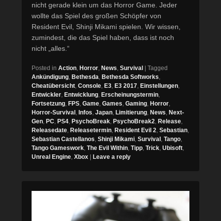
nicht gerade klein um das Horror Game. Jeder
wollte das Spiel des großen Schöpfer von
Resident Evil, Shinji Mikami spielen. Wir wissen,
zumindest, die das Spiel haben, dass ist noch
nicht „alles.“
Posted in
Action
,
Horror
,
News
,
Survival
|
Tagged
Ankündigung
,
Bethesda
,
Bethesda Softworks
,
Cheatübersicht
,
Console
,
E3
,
E3 2017
,
Einstellungen
,
Entwickler
,
Entwicklung
,
Erscheinungstermin
,
Fortsetzung
,
FPS
,
Game
,
Games
,
Gaming
,
Horror
,
Horror-Survival
,
Infos
,
Japan
,
Limitierung
,
News
,
Next-
Gen
,
PC
,
PS4
,
PsychoBreak
,
PsychoBreak2
,
Release
,
Releasedate
,
Releasetermin
,
Resident Evil 2
,
Sebastian
,
Sebastian Castellanos
,
Shinji Mikami
,
Survival
,
Tango
,
Tango Gameswork
,
The Evil Within
,
Tipp
,
Trick
,
Ubisoft
,
Unreal Engine
,
Xbox
|
Leave a reply