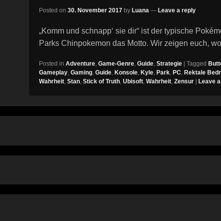
Posted on
30. November 2017
by
Luana
—
Leave a reply
„Komm und schnapp‘ sie dir“ ist der typische Pokém
Parks Chinpokemon das Motto. Wir zeigen euch, wo 
Posted in
Adventure
,
Game-Genre
,
Guide
,
Strategie
|
Tagged
Butt
Gameplay
,
Gaming
,
Guide
,
Konsole
,
Kyle
,
Park
,
PC
,
Rektale Bed
Wahrheit
,
Stan
,
Stick of Truth
,
Ubisoft
,
Wahrheit
,
Zensur
|
Leave a