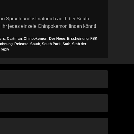
on Spruch und ist natürlich auch bei South
ihr jedes einzele Chinpokemon finden könnt!
ers
,
Cartman
,
Chinpokemon
,
Der Neue
,
Erscheinung
,
FSK
,
rohnung
,
Release
,
South
,
South Park
,
Stab
,
Stab der
 reply