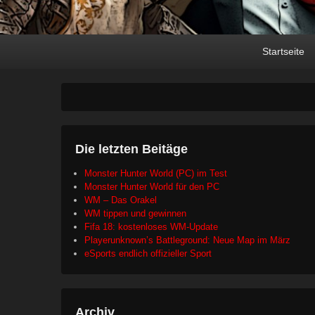
Primary
Skip
Skip
Startseite
menu
to
to
primary
secondary
content
content
Die letzten Beitäge
Monster Hunter World (PC) im Test
Monster Hunter World für den PC
WM – Das Orakel
WM tippen und gewinnen
Fifa 18: kostenloses WM-Update
Playerunknown’s Battleground: Neue Map im März
eSports endlich offizieller Sport
Archiv