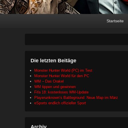
Primary
Skip
Skip
Startseite
menu
to
to
primary
secondary
content
content
Die letzten Beitäge
Monster Hunter World (PC) im Test
Monster Hunter World für den PC
WM – Das Orakel
WM tippen und gewinnen
Fifa 18: kostenloses WM-Update
Playerunknown’s Battleground: Neue Map im März
eSports endlich offizieller Sport
Archiv