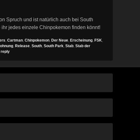
on Spruch und ist natürlich auch bei South
ihr jedes einzele Chinpokemon finden könnt!
ers
,
Cartman
,
Chinpokemon
,
Der Neue
,
Erscheinung
,
FSK
,
rohnung
,
Release
,
South
,
South Park
,
Stab
,
Stab der
 reply