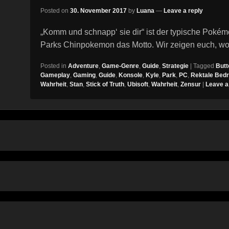
Posted on
30. November 2017
by
Luana
—
Leave a reply
„Komm und schnapp‘ sie dir“ ist der typische Pokém
Parks Chinpokemon das Motto. Wir zeigen euch, wo 
Posted in
Adventure
,
Game-Genre
,
Guide
,
Strategie
|
Tagged
Butt
Gameplay
,
Gaming
,
Guide
,
Konsole
,
Kyle
,
Park
,
PC
,
Rektale Bed
Wahrheit
,
Stan
,
Stick of Truth
,
Ubisoft
,
Wahrheit
,
Zensur
|
Leave a