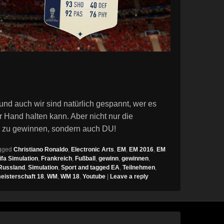
 und auch wir sind natürlich gespannt, wer es
 Hand halten kann. Aber nicht nur die
 zu gewinnen, sondern auch DU!
gged
Christiano Ronaldo
,
Electronic Arts
,
EM
,
EM 2016
,
EM
ifa Simulation
,
Frankreich
,
Fußball
,
gewinn
,
gewinnen
,
Russland
,
Simulation
,
Sport and tagged EA
,
Teilnehmen
,
eisterschaft 18
,
WM
,
WM 18
,
Youtube
|
Leave a reply