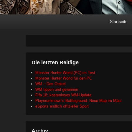
Primary
Skip
Skip
Startseite
menu
to
to
primary
secondary
content
content
Die letzten Beitäge
Monster Hunter World (PC) im Test
Monster Hunter World für den PC
WM – Das Orakel
WM tippen und gewinnen
Fifa 18: kostenloses WM-Update
Playerunknown’s Battleground: Neue Map im März
eSports endlich offizieller Sport
Archiv