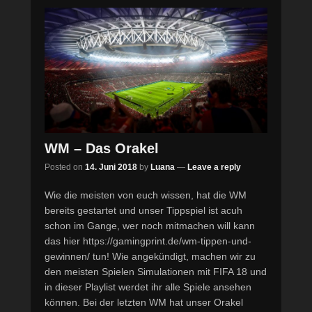
WM – Das Orakel
Posted on
14. Juni 2018
by
Luana
—
Leave a reply
Wie die meisten von euch wissen, hat die WM
bereits gestartet und unser Tippspiel ist acuh
schon im Gange, wer noch mitmachen will kann
das hier https://gamingprint.de/wm-tippen-und-
gewinnen/ tun! Wie angekündigt, machen wir zu
den meisten Spielen Simulationen mit FIFA 18 und
in dieser Playlist werdet ihr alle Spiele ansehen
können. Bei der letzten WM hat unser Orakel