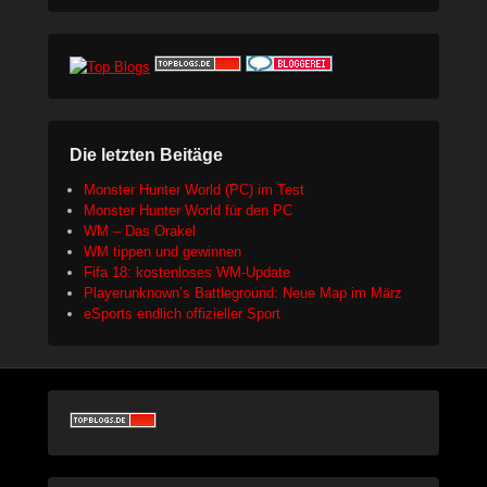
Die letzten Beitäge
Monster Hunter World (PC) im Test
Monster Hunter World für den PC
WM – Das Orakel
WM tippen und gewinnen
Fifa 18: kostenloses WM-Update
Playerunknown’s Battleground: Neue Map im März
eSports endlich offizieller Sport