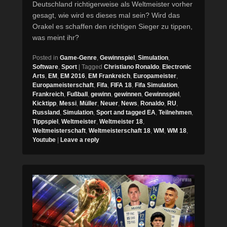
Deutschland richtigerweise als Weltmeister vorher
gesagt, wie wird es dieses mal sein? Wird das
Orakel es schaffen den richtigen Sieger zu tippen,
was meint ihr?
Posted in
Game-Genre
,
Gewinnspiel
,
Simulation
,
Software
,
Sport
|
Tagged
Christiano Ronaldo
,
Electronic
Arts
,
EM
,
EM 2016
,
EM Frankreich
,
Europameister
,
Europameisterschaft
,
Fifa
,
FIFA 18
,
Fifa Simulation
,
Frankreich
,
Fußball
,
gewinn
,
gewinnen
,
Gewinnspiel
,
Kicktipp
,
Messi
,
Müller
,
Neuer
,
News
,
Ronaldo
,
RU
,
Russland
,
Simulation
,
Sport and tagged EA
,
Teilnehmen
,
Tippspiel
,
Weltmeister
,
Weltmeister 18
,
Weltmeisterschaft
,
Weltmeisterschaft 18
,
WM
,
WM 18
,
Youtube
|
Leave a reply