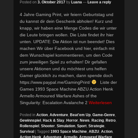
Posted on
3. Oktober 2017
by
Luana
—
Leave a reply
4 Jahre Gaming Print, wir feiern Geburtstag und
du kannst dir dein Geschenk abholen! Kurz und
knapp, wir haben eine Menge Codes die wir unter
die Leute bringen wollen. Die Liste findet ihr hier
unten. UPDATE: Die Aktion ist nun beendet! Dies
machen Wir über Facebook und hier, einfach mit
dem Wunschspiel kommentieren, um den Code
zum jeweiligen Spiel zu erhalten! Dir gefallen
unsere Aktionen und du möchtest uns helfen
Gamer glücklich zu machen, dann spende doch
https://www.paypal.me/GamingPrint/
Liste der
Games 1993 Space Machine ABZU Action Henk
Armello Armoured Warfare Ashes of the
Singularity: Escalation Avalanche 2
Weiterlesen
Posted in
Action
,
Adventure
,
Beat'em Up
,
Game-Genre
,
Gewinnspiel
,
Hack & Slay
,
Horror
,
News
,
Racing
,
Retro
,
Rollenspiel
,
Shooter
,
Simulation
,
Sport
,
Strategie
,
Survival
|
Tagged
1993 Space Machine
,
ABZU
,
Action
,
Action Henk
,
Adventure
,
Armello
,
Armoured Warfare
,