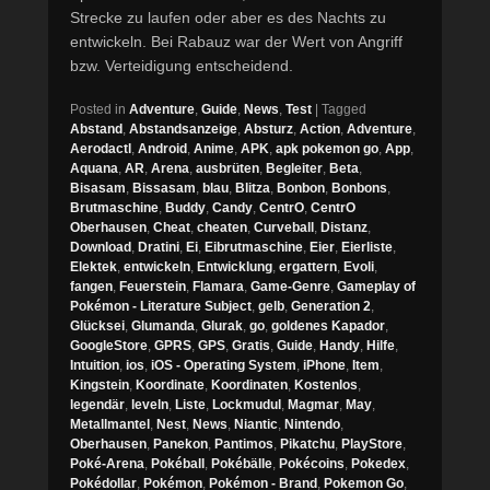
Strecke zu laufen oder aber es des Nachts zu
entwickeln. Bei Rabauz war der Wert von Angriff
bzw. Verteidigung entscheidend.
Posted in
Adventure
,
Guide
,
News
,
Test
|
Tagged
Abstand
,
Abstandsanzeige
,
Absturz
,
Action
,
Adventure
,
Aerodactl
,
Android
,
Anime
,
APK
,
apk pokemon go
,
App
,
Aquana
,
AR
,
Arena
,
ausbrüten
,
Begleiter
,
Beta
,
Bisasam
,
Bissasam
,
blau
,
Blitza
,
Bonbon
,
Bonbons
,
Brutmaschine
,
Buddy
,
Candy
,
CentrO
,
CentrO
Oberhausen
,
Cheat
,
cheaten
,
Curveball
,
Distanz
,
Download
,
Dratini
,
Ei
,
Eibrutmaschine
,
Eier
,
Eierliste
,
Elektek
,
entwickeln
,
Entwicklung
,
ergattern
,
Evoli
,
fangen
,
Feuerstein
,
Flamara
,
Game-Genre
,
Gameplay of
Pokémon - Literature Subject
,
gelb
,
Generation 2
,
Glücksei
,
Glumanda
,
Glurak
,
go
,
goldenes Kapador
,
GoogleStore
,
GPRS
,
GPS
,
Gratis
,
Guide
,
Handy
,
Hilfe
,
Intuition
,
ios
,
iOS - Operating System
,
iPhone
,
Item
,
Kingstein
,
Koordinate
,
Koordinaten
,
Kostenlos
,
legendär
,
leveln
,
Liste
,
Lockmudul
,
Magmar
,
May
,
Metallmantel
,
Nest
,
News
,
Niantic
,
Nintendo
,
Oberhausen
,
Panekon
,
Pantimos
,
Pikatchu
,
PlayStore
,
Poké-Arena
,
Pokéball
,
Pokébälle
,
Pokécoins
,
Pokedex
,
Pokédollar
,
Pokémon
,
Pokémon - Brand
,
Pokemon Go
,