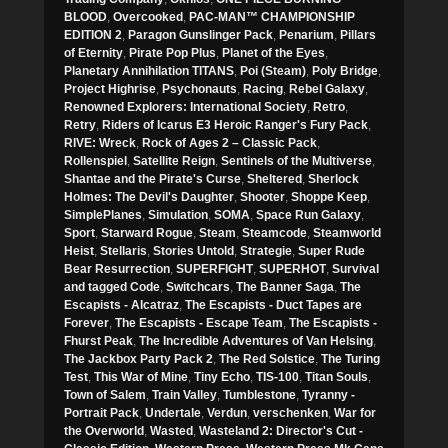
BLOOD
,
Overcooked
,
PAC-MAN™ CHAMPIONSHIP
EDITION 2
,
Paragon Gunslinger Pack
,
Penarium
,
Pillars
of Eternity
,
Pirate Pop Plus
,
Planet of the Eyes
,
Planetary Annihilation TITANS
,
Poi (Steam)
,
Poly Bridge
,
Project Highrise
,
Psychonauts
,
Racing
,
Rebel Galaxy
,
Renowned Explorers: International Society
,
Retro
,
Retry
,
Riders of Icarus E3 Heroic Ranger's Fury Pack
,
RIVE: Wreck
,
Rock of Ages 2 – Classic Pack
,
Rollenspiel
,
Satellite Reign
,
Sentinels of the Multiverse
,
Shantae and the Pirate's Curse
,
Sheltered
,
Sherlock
Holmes: The Devil's Daughter
,
Shooter
,
Shoppe Keep
,
SimplePlanes
,
Simulation
,
SOMA
,
Space Run Galaxy
,
Sport
,
Starward Rogue
,
Steam
,
Steamcode
,
Steamworld
Heist
,
Stellaris
,
Stories Untold
,
Strategie
,
Super Rude
Bear Resurrection
,
SUPERFIGHT
,
SUPERHOT
,
Survival
and tagged Code
,
Switchcars
,
The Banner Saga
,
The
Escapists - Alcatraz
,
The Escapists - Duct Tapes are
Forever
,
The Escapists - Escape Team
,
The Escapists -
Fhurst Peak
,
The Incredible Adventures of Van Helsing
,
The Jackbox Party Pack 2
,
The Red Solstice
,
The Turing
Test
,
This War of Mine
,
Tiny Echo
,
TIS-100
,
Titan Souls
,
Town of Salem
,
Train Valley
,
Tumblestone
,
Tyranny -
Portrait Pack
,
Undertale
,
Verdun
,
verschenken
,
War for
the Overworld
,
Wasted
,
Wasteland 2: Director's Cut -