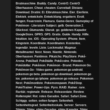
Brutmaschine
,
Buddy
,
Candy
,
CentrO
,
CentrO
Oberhausen
,
Cheat
,
cheaten
,
Curveball
,
Distanz
,
Download
,
Dratini
,
Ei
,
Eibrutmaschine
,
Eier
,
Eierliste
,
Elektek
,
entwickeln
,
Entwicklung
,
ergattern
,
Evoli
,
fangen
,
Feuerstein
,
Flamara
,
Game-Genre
,
Gameplay of
Pokémon - Literature Subject
,
gelb
,
Generation 2
,
Glücksei
,
Glumanda
,
Glurak
,
go
,
goldenes Kapador
,
GoogleStore
,
GPRS
,
GPS
,
Gratis
,
Guide
,
Handy
,
Hilfe
,
Intuition
,
ios
,
iOS - Operating System
,
iPhone
,
Item
,
Kingstein
,
Koordinate
,
Koordinaten
,
Kostenlos
,
legendär
,
leveln
,
Liste
,
Lockmudul
,
Magmar
,
Metallmantel
,
Nest
,
News
,
Niantic
,
Nintendo
,
Oberhausen
,
Pantimos
,
Pikatchu
,
PlayStore
,
Poké-
Arena
,
Pokéball
,
Pokébälle
,
Pokécoins
,
Pokedex
,
Pokédollar
,
Pokémon
,
Pokémon - Brand
,
Pokemon Go
,
Pokémon Go - Video game
,
pokemon go android
,
pokemon go beta
,
pokemon go download
,
pokemon go
ios
,
pokemon go iphone
,
pokemon go release
,
Pokemon
Nest
,
Pokémonliste
,
Pokemonspawn
,
PokéStop
,
PokéTrainer
,
Power-Ups
,
Pyro
,
RAID
,
Rainer
,
rare
,
Rarität
,
regionale
,
Release
,
Releasedate
,
Review
,
Rollenspiel
,
Rot
,
rotes Garados
,
Safari
,
Safari Zone
,
Schiggy
,
selten
,
selten fangen
,
Seltenheit
,
Seltenheitsgrad
,
Seltenheitsskala
,
Server
,
Servers
,
Shiggy
,
Shiny
,
shiny Garados
,
shiny Kapador
,
Shiny