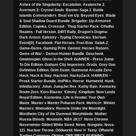
Ashes of the Singularity: Escalation
,
Avalanche 2
,
Avernum 2: Crystal Souls
,
Banner Saga 2
,
Battle
Islands Commanders
,
Beat´em Up
,
Beyond Eyes
,
Blade
& Soul Shadow Guard Bundle
,
Brigador: Up-Armored
Edition
,
Copoka
,
Crossout - Thug Starter Pack
,
Cthulhu
Realms - Full Version
,
DiRT Rally
,
Dragon's Dogma:
Dark Arisen
,
Epistory - Typing Chronicles
,
Eterium
,
Event[0]
,
Facebook
,
Flat Heroes
,
Fran Bow
,
Galak-Z
,
Game-Genre
,
Gaming Print
,
Gemini: Heroes Reborn
,
Gems of War – Demon Hunter Bundle
,
Geschenk
,
Gewinnspiel
,
Ghost in the Shell
,
GoNNER - Press Jump
To Die Edition
,
Gotham City Impostors
,
Gratis
,
Grey Goo
Definitive Edition
,
Grim Dawn
,
Gunmetal Arcadia Zero
,
Hack
,
Hack & Slay
,
Hacknet
,
HackyZack
,
HAWKEN –
Prosk Starter Bundle
,
HoPiKo
,
Horror
,
Hurtworld
,
Husk
,
Infinifactory
,
Jotun
,
JumpJet Rex
,
Kathy Rain
,
Kentucky
Route Zero
,
Kero Blaster
,
Kimmy
,
Kingdom: New Lands
Royal Edition
,
Kostenlos
,
Life is Feudal: Your Own
,
Maize
,
Master x Master Poharan Pack
,
Metrico+
,
Minion
Masters
,
Momodora: Reverie Under the Moonlight
,
Mordheim City of the Damned
,
Morphblade
,
Mother
Russia Bleeds
,
Mountain
,
NBA 2K17
,
Neon Chrome
,
Neverwinter Gilded White Steed
,
News
,
Nongünz
,
Nova-
111
,
Nuclear Throne
,
Oddworld: New 'n' Tasty
,
Offworld
Trading Company
,
Okhlos
,
ONE PIECE BURNING