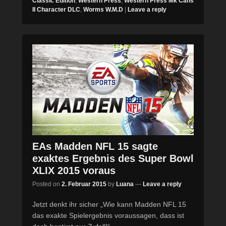
Classic Edition
,
Western Press
,
Western Press Mk Cans
II Character DLC
,
Worms W.M.D
|
Leave a reply
EAs Madden NFL 15 sagte
exaktes Ergebnis des Super Bowl
XLIX 2015 voraus
Posted on
2. Februar 2015
by
Luana
—
Leave a reply
Jetzt denkt ihr sicher „Wie kann Madden NFL 15
das exakte Spielergebnis voraussagen, dass ist