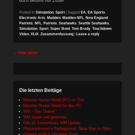
doch bestimt nur Zufall!“
Posted in
Simulation
,
Sport
|
Tagged
EA
,
EA Sports
,
Electronic Arts
,
Madden
,
Madden NFL
,
New England
Patriots
,
NFL
,
Patriots
,
Seahawks
,
Seattle Seahawks
,
Simulation
,
Sport
,
Super Bowl
,
Tom Brady
,
Touchdown
,
Video
,
XLIX
,
Zusammenfassung
|
Leave a reply
Post
←
Older posts
navigation
Die letzten Beitäge
Monster Hunter World (PC) im Test
Monster Hunter World für den PC
WM – Das Orakel
WM tippen und gewinnen
Fifa 18: kostenloses WM-Update
Playerunknown’s Battleground: Neue Map im März
eSports endlich offizieller Sport