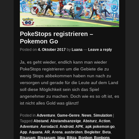
PokeStops registrieren –
Pokemon Go
Posted on
4. Oktober 2017
by
Luana
—
Leave a reply
Ja, es geht wieder, endlich kann man wieder
PokeStops registrieren um die Gebiete die zu
wenig Stops abbekommen haben nun nach zu
versorgen und gerade für die Leute auf dem Land
soll diese Möglichkeit sein sich das Spiel
angenehmer zu machen. Doch wie es so oft ist, es
ist nicht alles Gold was glänzt!
Posted in
Adventure
,
Game-Genre
,
News
,
Simulation
|
Tagged
Abstand
,
Abstandsanzeige
,
Absturz
,
Action
,
Adventure
,
Aerodactl
,
Android
,
APK
,
apk pokemon go
,
App
,
Aquana
,
AR
,
Arena
,
ausbrüten
,
Begleiter
,
Beta
,
Bisasam
,
Bissasam
,
blau
,
Blitza
,
Bonbon
,
Bonbons
,