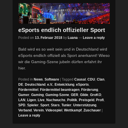
eSports endlich offizieller Sport
Posted on
13. Februar 2018
by
Luana
—
Leave a reply
Bald wird es so weit sein und in Deutschland wird
eSports endlich offiziell als Sport anerkannt! Wieso
wir die Gaming-Szene jubeln dürfen erfahrt ihr
hier.
Posted in
News
,
Software
|
Tagged
Causal
,
CDU
,
Clan
,
DE
,
Deutschland
,
e.V.
,
Entwicklung
,
eSports
,
Fördermittel
,
Fördermittel beantragen
,
Förderung
,
Gamer
,
Gaming
,
Gaming-Szene
,
GER
,
Gilde
,
GroKO
,
LAN
,
Ligen
,
Live
,
Nachwuchs
,
Politik
,
Preisgeld
,
Profi
,
SPD
,
Spieler
,
Sport
,
Stars
,
Tunier
,
Unterstützung
,
Verband
,
Verein
,
Videospiel
,
Wettkampf
,
Zuschauer
|
Leave a reply