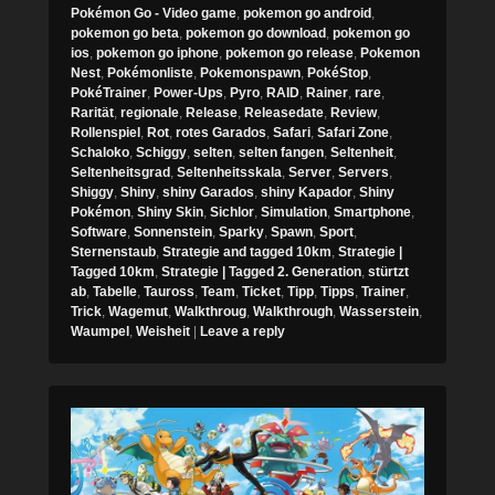
Pokémon Go - Video game
,
pokemon go android
,
pokemon go beta
,
pokemon go download
,
pokemon go
ios
,
pokemon go iphone
,
pokemon go release
,
Pokemon
Nest
,
Pokémonliste
,
Pokemonspawn
,
PokéStop
,
PokéTrainer
,
Power-Ups
,
Pyro
,
RAID
,
Rainer
,
rare
,
Rarität
,
regionale
,
Release
,
Releasedate
,
Review
,
Rollenspiel
,
Rot
,
rotes Garados
,
Safari
,
Safari Zone
,
Schaloko
,
Schiggy
,
selten
,
selten fangen
,
Seltenheit
,
Seltenheitsgrad
,
Seltenheitsskala
,
Server
,
Servers
,
Shiggy
,
Shiny
,
shiny Garados
,
shiny Kapador
,
Shiny
Pokémon
,
Shiny Skin
,
Sichlor
,
Simulation
,
Smartphone
,
Software
,
Sonnenstein
,
Sparky
,
Spawn
,
Sport
,
Sternenstaub
,
Strategie and tagged 10km
,
Strategie |
Tagged 10km
,
Strategie | Tagged 2. Generation
,
stürtzt
ab
,
Tabelle
,
Tauross
,
Team
,
Ticket
,
Tipp
,
Tipps
,
Trainer
,
Trick
,
Wagemut
,
Walkthroug
,
Walkthrough
,
Wasserstein
,
Waumpel
,
Weisheit
|
Leave a reply