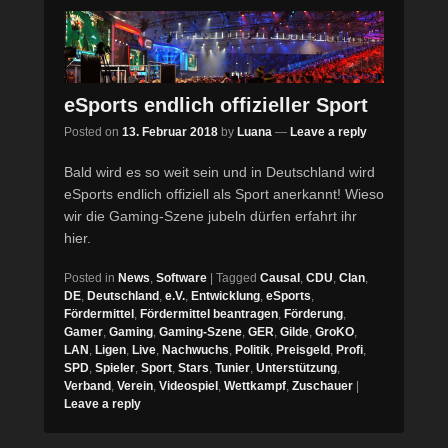
eSports endlich offizieller Sport
Posted on
13. Februar 2018
by
Luana
—
Leave a reply
Bald wird es so weit sein und in Deutschland wird
eSports endlich offiziell als Sport anerkannt! Wieso
wir die Gaming-Szene jubeln dürfen erfahrt ihr
hier.
Posted in
News
,
Software
|
Tagged
Causal
,
CDU
,
Clan
,
DE
,
Deutschland
,
e.V.
,
Entwicklung
,
eSports
,
Fördermittel
,
Fördermittel beantragen
,
Förderung
,
Gamer
,
Gaming
,
Gaming-Szene
,
GER
,
Gilde
,
GroKO
,
LAN
,
Ligen
,
Live
,
Nachwuchs
,
Politik
,
Preisgeld
,
Profi
,
SPD
,
Spieler
,
Sport
,
Stars
,
Tunier
,
Unterstützung
,
Verband
,
Verein
,
Videospiel
,
Wettkampf
,
Zuschauer
|
Leave a reply