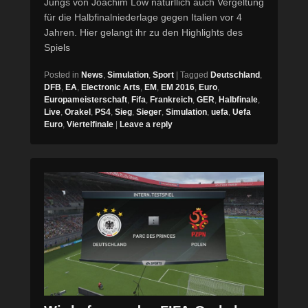
Jungs von Joachim Löw natürllich auch Vergeltung
für die Halbfinalniederlage gegen Italien vor 4
Jahren. Hier gelangt ihr zu den Highlights des
Spiels
Posted in
News
,
Simulation
,
Sport
|
Tagged
Deutschland
,
DFB
,
EA
,
Electronic Arts
,
EM
,
EM 2016
,
Euro
,
Europameisterschaft
,
Fifa
,
Frankreich
,
GER
,
Halbfinale
,
Live
,
Orakel
,
PS4
,
Sieg
,
Sieger
,
Simulation
,
uefa
,
Uefa
Euro
,
Viertelfinale
|
Leave a reply