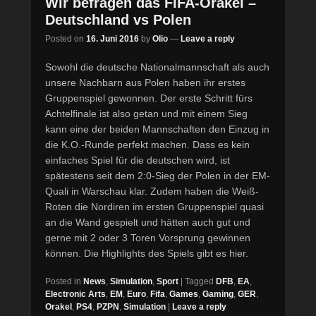
Wir befragen das FIFA-Orakel –
Deutschland vs Polen
Posted on
16. Juni 2016
by
Olio
—
Leave a reply
Sowohl die deutsche Nationalmannschaft als auch
unsere Nachbarn aus Polen haben ihr erstes
Gruppenspiel gewonnen. Der erste Schritt fürs
Achtelfinale ist also getan und mit einem Sieg
kann eine der beiden Mannschaften den Einzug in
die K.O.-Runde perfekt machen. Dass es kein
einfaches Spiel für die deutschen wird, ist
spätestens seit dem 2:0-Sieg der Polen in der EM-
Quali in Warschau klar. Zudem haben die Weiß-
Roten die Nordiren im ersten Gruppenspiel quasi
an die Wand gespielt und hätten auch gut und
gerne mit 2 oder 3 Toren Vorsprung gewinnen
können. Die Highlights des Spiels gibt es hier.
Posted in
News
,
Simulation
,
Sport
|
Tagged
DFB
,
EA
,
Electronic Arts
,
EM
,
Euro
,
Fifa
,
Games
,
Gaming
,
GER
,
Orakel
,
PS4
,
PZPN
,
Simulation
|
Leave a reply