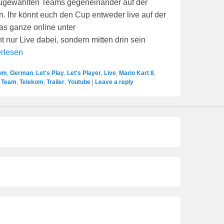
ugewählten Teams gegeneinander auf der
 Ihr könnt euch den Cup entweder live auf der
as ganze online unter
 nur Live dabei, sondern mitten drin sein
rlesen
om
,
German
,
Let's Play
,
Let's Player
,
Live
,
Mario Kart 8
,
,
Team
,
Telekom
,
Trailer
,
Youtube
|
Leave a reply