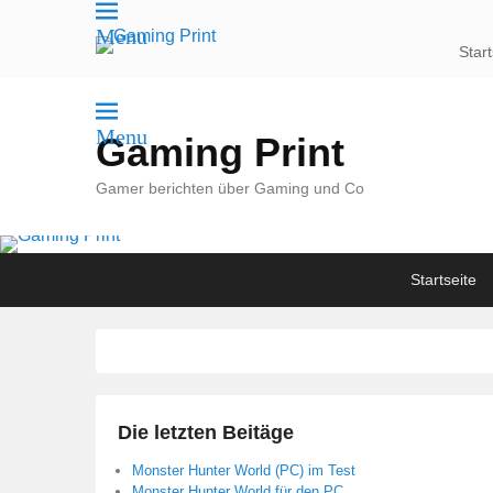
Menu
Start
Menu
Gaming Print
Gamer berichten über Gaming und Co
Primary
Skip
Skip
Startseite
menu
to
to
primary
secondary
content
content
Die letzten Beitäge
Monster Hunter World (PC) im Test
Monster Hunter World für den PC