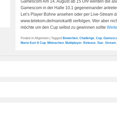
Gamescom Am 14. August ab 15 Uhr werden die as
Gamescom in der Halle 10.1 gegeneinander antreten.
Let’s Player Bühne ansehen oder per Live-Stream d
www.telekom.de/mariokart8 verfolgen. Wer aber nicht
möchte um den Cup selbst zu gewinnen sollte
Weite
Posted in
Allgemein
|
Tagged
Bewerben
,
Challenge
,
Cup
,
Gamesc
Mario Kart 8 Cup
,
Mitmachen
,
Multiplayer
,
Release
,
Star
,
Stream