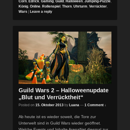
Corn
,
Edrick
,
Gaming
,
Guild
,
Halloween
,
Jumping-Puzzle
,
König
,
Online
,
Rollenspiel
,
Thorn
,
Uhrturm
,
Verrückter
,
Wars
|
Leave a reply
Guild Wars 2 – Halloweenupdate
„Blut und Verrücktheit“
Posted on
15. Oktober 2013
by
Luana
—
1 Comment ↓
Ab heute ist es wieder soweit, die Tore zur
Unterwelt sind in Guild Wars wieder geöffnet.
Welche Events und Inhalte ArenaNet diesmal zur