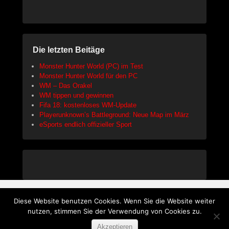
Die letzten Beitäge
Monster Hunter World (PC) im Test
Monster Hunter World für den PC
WM – Das Orakel
WM tippen und gewinnen
Fifa 18: kostenloses WM-Update
Playerunknown’s Battleground: Neue Map im März
eSports endlich offizieller Sport
Diese Website benutzen Cookies. Wenn Sie die Website weiter
Copyright © 2026
Gaming Print
All Rights Reserved.
nutzen, stimmen Sie der Verwendung von Cookies zu.
Datenschutzerklärung
Akzeptieren
Theme: Catch Flames by
Catch Themes