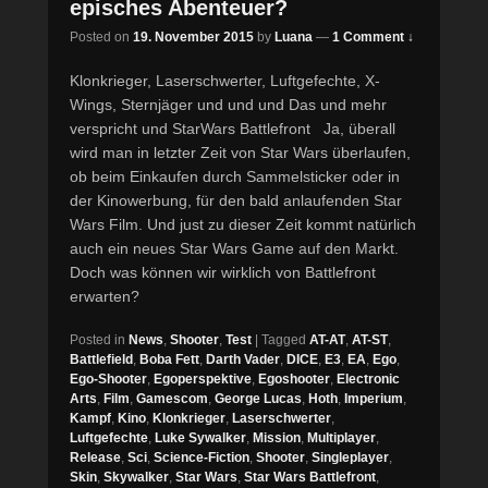
episches Abenteuer?
Posted on
19. November 2015
by
Luana
—
1 Comment ↓
Klonkrieger, Laserschwerter, Luftgefechte, X-
Wings, Sternjäger und und und Das und mehr
verspricht und StarWars Battlefront Ja, überall
wird man in letzter Zeit von Star Wars überlaufen,
ob beim Einkaufen durch Sammelsticker oder in
der Kinowerbung, für den bald anlaufenden Star
Wars Film. Und just zu dieser Zeit kommt natürlich
auch ein neues Star Wars Game auf den Markt.
Doch was können wir wirklich von Battlefront
erwarten?
Posted in
News
,
Shooter
,
Test
|
Tagged
AT-AT
,
AT-ST
,
Battlefield
,
Boba Fett
,
Darth Vader
,
DICE
,
E3
,
EA
,
Ego
,
Ego-Shooter
,
Egoperspektive
,
Egoshooter
,
Electronic
Arts
,
Film
,
Gamescom
,
George Lucas
,
Hoth
,
Imperium
,
Kampf
,
Kino
,
Klonkrieger
,
Laserschwerter
,
Luftgefechte
,
Luke Sywalker
,
Mission
,
Multiplayer
,
Release
,
Sci
,
Science-Fiction
,
Shooter
,
Singleplayer
,
Skin
,
Skywalker
,
Star Wars
,
Star Wars Battlefront
,