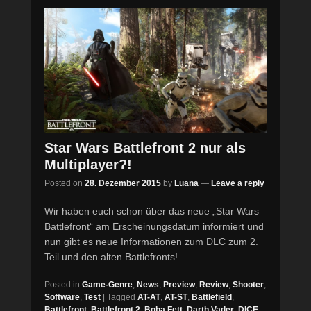
Star Wars Battlefront 2 nur als
Multiplayer?!
Posted on
28. Dezember 2015
by
Luana
—
Leave a reply
Wir haben euch schon über das neue „Star Wars
Battlefront“ am Erscheinungsdatum informiert und
nun gibt es neue Informationen zum DLC zum 2.
Teil und den alten Battlefronts!
Posted in
Game-Genre
,
News
,
Preview
,
Review
,
Shooter
,
Software
,
Test
|
Tagged
AT-AT
,
AT-ST
,
Battlefield
,
Battlefront
,
Battlefront 2
,
Boba Fett
,
Darth Vader
,
DICE
,