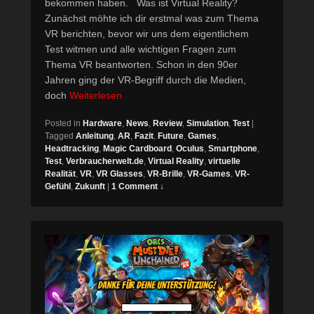
bekommen haben. Was ist Virtual Reality?
Zunächst möhte ich dir erstmal was zum Thema
VR berichten, bevor wir uns dem eigentlichem
Test witmen und alle wichtigen Fragen zum
Thema VR beantworten. Schon in den 90er
Jahren ging der VR-Begriff durch die Medien,
doch
Weiterlesen
Posted in
Hardware
,
News
,
Review
,
Simulation
,
Test
|
Tagged
Anleitung
,
AR
,
Fazit
,
Future
,
Games
,
Headtracking
,
Magic Cardboard
,
Oculus
,
Smartphone
,
Test
,
Verbraucherwelt.de
,
Virtual Reality
,
virtuelle
Realität
,
VR
,
VR Glasses
,
VR-Brille
,
VR-Games
,
VR-
Gefühl
,
Zukunft
|
1 Comment ↓