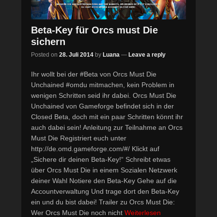
Beta-Key für Orcs must Die
sichern
Posted on
28. Juli 2014
by
Luana
—
Leave a reply
Ihr wollt bei der #Beta von Orcs Must Die
Unchained #omdu mitmachen, kein Problem in
wenigen Schritten seid ihr dabei. Orcs Must Die
Unchained von Gameforge befindet sich in der
Closed Beta, doch mit ein paar Schritten könnt ihr
auch dabei sein! Anleitung zur Teilnahme an Orcs
Must Die Registriert euch unter
http://de.omd.gameforge.com/#/ Klickt auf
„Sichere dir deinen Beta-Key!“ Schreibt etwas
über Orcs Must Die in einem Sozialen Netzwerk
deiner Wahl Notiere den Beta-Key Gehe auf die
Accountverwaltung Und trage dort den Beta-Key
ein und du bist dabei! Trailer zu Orcs Must Die:
Wer Orcs Must Die noch nicht
Weiterlesen