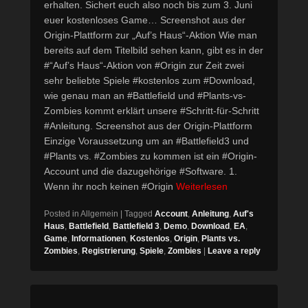
erhalten. Sichert euch also noch bis zum 3. Juni
euer kostenloses Game… Screenshot aus der
Origin-Plattform zur „Auf’s Haus“-Aktion Wie man
bereits auf dem Titelbild sehen kann, gibt es in der
#“Auf’s Haus“-Aktion von #Origin zur Zeit zwei
sehr beliebte Spiele #kostenlos zum #Download,
wie genau man an #Battlefield und #Plants-vs-
Zombies kommt erklärt unsere #Schritt-für-Schritt
#Anleitung. Screenshot aus der Origin-Plattform
Einzige Voraussetzung um an #Battlefield3 und
#Plants vs. #Zombies zu kommen ist ein #Origin-
Account und die dazugehörige #Software. 1.
Wenn ihr noch keinen #Origin
Weiterlesen
Posted in
Allgemein
|
Tagged
Account
,
Anleitung
,
Auf's
Haus
,
Battlefield
,
Battlefield 3
,
Demo
,
Download
,
EA
,
Game
,
Informationen
,
Kostenlos
,
Origin
,
Plants vs.
Zombies
,
Registrierung
,
Spiele
,
Zombies
|
Leave a reply