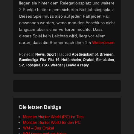
liegen sie hinter dem Relegationsplatz und weitere
2 Punkte hinter einem sicheren Nichtabstiegsplatz.
Dieses Spiel muss also auf jeden Fall jeden Fall
gewonnen werden, wenn man den Anschluss nicht
langsam aber sicher verlieren möchte. Dass
dieses Spiel kein Leichtes wird, liegt vor allem
daran, dass die Bremer nach dem 1:5
Weiterlesen
Posted in
News
,
Sport
|
Tagged
Abstiegskampf
,
Bremen
,
Bundesliga
,
Fifa
,
Fifa 16
,
Hoffenheim
,
Orakel
,
Simulation
,
SV
,
Topspiel
,
TSG
,
Werder
|
Leave a reply
Die letzten Beitäge
Monster Hunter World (PC) im Test
Monster Hunter World für den PC
WM – Das Orakel
WM tippen und gewinnen