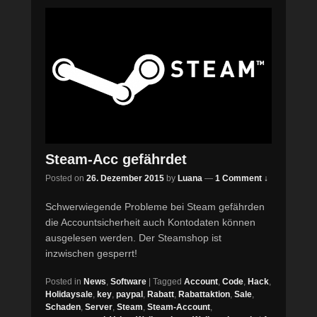
Steam-Acc gefährdet
Posted on
26. Dezember 2015
by
Luana
—
1 Comment ↓
Schwerwiegende Probleme bei Steam gefährden
die Accountsicherheit auch Kontodaten können
ausgelesen werden. Der Steamshop ist
inzwischen gesperrt!
Posted in
News
,
Software
|
Tagged
Account
,
Code
,
Hack
,
Holidaysale
,
key
,
paypal
,
Rabatt
,
Rabattaktion
,
Sale
,
Schaden
,
Server
,
Steam
,
Steam-Account
,