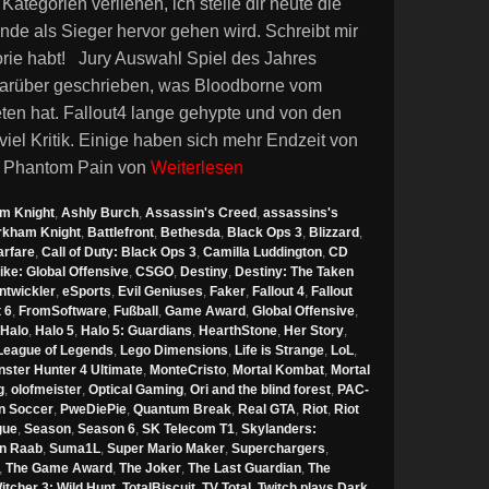
egorien verliehen, ich stelle dir heute die
de als Sieger hervor gehen wird. Schreibt mir
gorie habt! Jury Auswahl Spiel des Jahres
darüber geschrieben, was Bloodborne vom
ten hat. Fallout4 lange gehypte und von den
el Kritik. Einige haben sich mehr Endzeit von
he Phantom Pain von
Weiterlesen
m Knight
,
Ashly Burch
,
Assassin's Creed
,
assassins's
rkham Knight
,
Battlefront
,
Bethesda
,
Black Ops 3
,
Blizzard
,
arfare
,
Call of Duty: Black Ops 3
,
Camilla Luddington
,
CD
ike: Global Offensive
,
CSGO
,
Destiny
,
Destiny: The Taken
ntwickler
,
eSports
,
Evil Geniuses
,
Faker
,
Fallout 4
,
Fallout
 6
,
FromSoftware
,
Fußball
,
Game Award
,
Global Offensive
,
Halo
,
Halo 5
,
Halo 5: Guardians
,
HearthStone
,
Her Story
,
League of Legends
,
Lego Dimensions
,
Life is Strange
,
LoL
,
ster Hunter 4 Ultimate
,
MonteCristo
,
Mortal Kombat
,
Mortal
g
,
olofmeister
,
Optical Gaming
,
Ori and the blind forest
,
PAC-
on Soccer
,
PweDiePie
,
Quantum Break
,
Real GTA
,
Riot
,
Riot
gue
,
Season
,
Season 6
,
SK Telecom T1
,
Skylanders:
an Raab
,
Suma1L
,
Super Mario Maker
,
Superchargers
,
,
The Game Award
,
The Joker
,
The Last Guardian
,
The
itcher 3: Wild Hunt
,
TotalBiscuit
,
TV Total
,
Twitch plays Dark