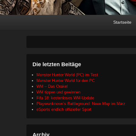
Primary
Skip
Skip
Startseite
menu
to
to
primary
secondary
content
content
Die letzten Beitäge
Monster Hunter World (PC) im Test
Monster Hunter World für den PC
WM – Das Orakel
WM tippen und gewinnen
Fifa 18: kostenloses WM-Update
Playerunknown’s Battleground: Neue Map im März
eSports endlich offizieller Sport
Archiv