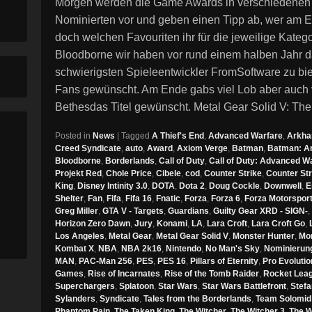
Morgen werden die Game Awards in verschiedenen Kat
Nominierten vor und geben einen Tipp ab, wer am En
doch welchen Favouriten ihr für die jeweilige Kate
Bloodborne wir haben vor rund einem halben Jahr 
schwierigsten Spieleentwickler FromSoftware zu bie
Fans gewünscht. Am Ende gabs viel Lob aber auch vi
Bethesdas Titel gewünscht. Metal Gear Solid V: T
Posted in
News
|
Tagged
A Thief's End
,
Advanced Warfare
,
Arkha
Creed Syndicate
,
auto
,
Award
,
Axiom Verge
,
Batman
,
Batman: A
Bloodborne
,
Borderlands
,
Call of Duty
,
Call of Duty: Advanced W
Projekt Red
,
Chole Price
,
Cibele
,
cod
,
Counter Strike
,
Counter Str
King
,
Disney Intinity 3.0
,
DOTA
,
Dota 2
,
Doug Cockle
,
Downwell
,
E
Shelter
,
Fan
,
Fifa
,
Fifa 16
,
Fnatic
,
Forza
,
Forza 6
,
Forza Motorsport
Greg Miller
,
GTA V - Targets
,
Guardians
,
Guilty Gear XRD - SIGN-
,
Horizon Zero Dawn
,
Jury
,
Konami
,
LA
,
Lara Croft
,
Lara Croft Go
,
Los Angeles
,
Metal Gear
,
Metal Gear Solid V
,
Monster Hunter
,
Mon
Kombat X
,
NBA
,
NBA 2k16
,
Nintendo
,
No Man's Sky
,
Nominierun
MAN
,
PAC-Man 256
,
PES
,
PES 16
,
Pillars of Eternity
,
Pro Evoluti
Games
,
Rise of Incarnates
,
Rise of the Tomb Raider
,
Rocket Lea
Superchargers
,
Splatoon
,
Star Wars
,
Star Wars Battlefront
,
Stef
Sylanders
,
Syndicate
,
Tales from the Borderlands
,
Team Solomid
Phantom Pain
,
The Taken King
,
The Witcher
,
The Witcher 3
,
The W