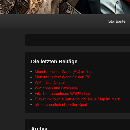
Primary
Skip
Skip
Startseite
menu
to
to
primary
secondary
content
content
Die letzten Beitäge
Monster Hunter World (PC) im Test
Monster Hunter World für den PC
WM – Das Orakel
WM tippen und gewinnen
Fifa 18: kostenloses WM-Update
Playerunknown’s Battleground: Neue Map im März
eSports endlich offizieller Sport
Archiv