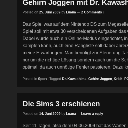
Gehirn Joggen mit Dr. Kawas
Posted on
25. Juni 2009
by
Luana
—
2 Comments ↓
Das Spiel was auf dem Nintendo DS zum Megaseller 
Spiel soll mit etwa 30 verscheidenen Aufgaben das G
Dabei wurde auch ein Online-Modus eingerichtet, 
kämpfen kann, auch eine Rangliste soll dabei anreize
meine Erwartungen. Man benötigt zur Steuerung Tas
nur um die richtige Lösung sondern auch um die Schn
optimal, da auch unnötige Fehler passieren. Dazu 
Posted in
Sport
|
Tagged
Dr. Kawashima
,
Gehirn Joggen
,
Kritik
,
P
Die Sims 3 erschienen
Posted on
14. Juni 2009
by
Luana
—
Leave a reply
Seit 11 Tagen, also dem 04.06.2009 hat das Warten 