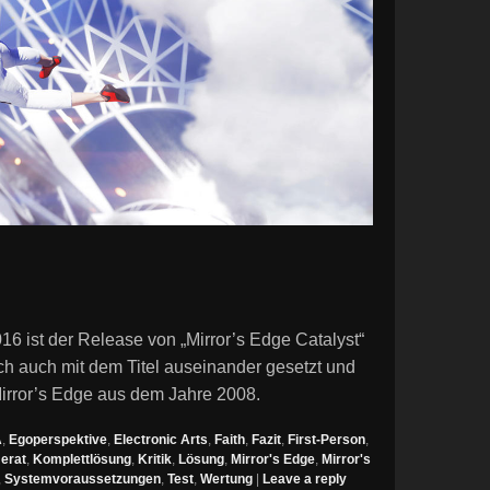
6 ist der Release von „Mirror’s Edge Catalyst“
ich auch mit dem Titel auseinander gesetzt und
Mirror’s Edge aus dem Jahre 2008.
A
,
Egoperspektive
,
Electronic Arts
,
Faith
,
Fazit
,
First-Person
,
erat
,
Komplettlösung
,
Kritik
,
Lösung
,
Mirror's Edge
,
Mirror's
,
Systemvoraussetzungen
,
Test
,
Wertung
|
Leave a reply