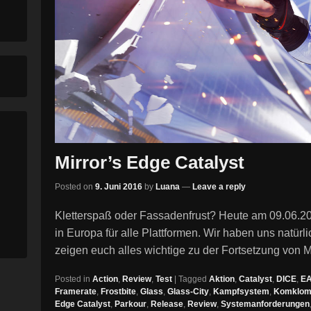
Mirror’s Edge Catalyst
Posted on
9. Juni 2016
by
Luana
—
Leave a reply
Kletterspaß oder Fassadenfrust? Heute am 09.06.201
in Europa für alle Plattformen. Wir haben uns natürl
zeigen euch alles wichtige zu der Fortsetzung von 
Posted in
Action
,
Review
,
Test
|
Tagged
Aktion
,
Catalyst
,
DICE
,
E
Framerate
,
Frostbite
,
Glass
,
Glass-City
,
Kampfsystem
,
Komklom
Edge Catalyst
,
Parkour
,
Release
,
Review
,
Systemanforderungen