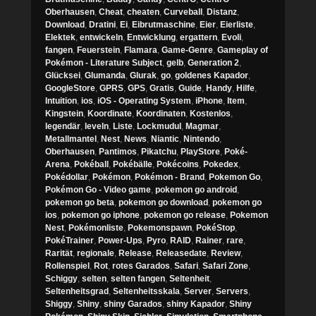
Oberhausen
,
Cheat
,
cheaten
,
Curveball
,
Distanz
,
Download
,
Dratini
,
Ei
,
Eibrutmaschine
,
Eier
,
Eierliste
,
Elektek
,
entwickeln
,
Entwicklung
,
ergattern
,
Evoli
,
fangen
,
Feuerstein
,
Flamara
,
Game-Genre
,
Gameplay of
Pokémon - Literature Subject
,
gelb
,
Generation 2
,
Glücksei
,
Glumanda
,
Glurak
,
go
,
goldenes Kapador
,
GoogleStore
,
GPRS
,
GPS
,
Gratis
,
Guide
,
Handy
,
Hilfe
,
Intuition
,
ios
,
iOS - Operating System
,
iPhone
,
Item
,
Kingstein
,
Koordinate
,
Koordinaten
,
Kostenlos
,
legendär
,
leveln
,
Liste
,
Lockmudul
,
Magmar
,
Metallmantel
,
Nest
,
News
,
Niantic
,
Nintendo
,
Oberhausen
,
Pantimos
,
Pikatchu
,
PlayStore
,
Poké-
Arena
,
Pokéball
,
Pokébälle
,
Pokécoins
,
Pokedex
,
Pokédollar
,
Pokémon
,
Pokémon - Brand
,
Pokemon Go
,
Pokémon Go - Video game
,
pokemon go android
,
pokemon go beta
,
pokemon go download
,
pokemon go
ios
,
pokemon go iphone
,
pokemon go release
,
Pokemon
Nest
,
Pokémonliste
,
Pokemonspawn
,
PokéStop
,
PokéTrainer
,
Power-Ups
,
Pyro
,
RAID
,
Rainer
,
rare
,
Rarität
,
regionale
,
Release
,
Releasedate
,
Review
,
Rollenspiel
,
Rot
,
rotes Garados
,
Safari
,
Safari Zone
,
Schiggy
,
selten
,
selten fangen
,
Seltenheit
,
Seltenheitsgrad
,
Seltenheitsskala
,
Server
,
Servers
,
Shiggy
,
Shiny
,
shiny Garados
,
shiny Kapador
,
Shiny