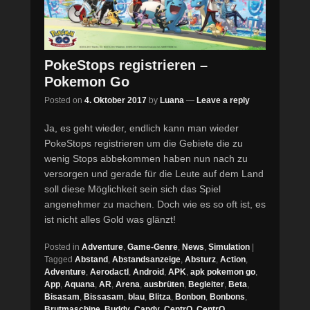
PokeStops registrieren –
Pokemon Go
Posted on
4. Oktober 2017
by
Luana
—
Leave a reply
Ja, es geht wieder, endlich kann man wieder
PokeStops registrieren um die Gebiete die zu
wenig Stops abbekommen haben nun nach zu
versorgen und gerade für die Leute auf dem Land
soll diese Möglichkeit sein sich das Spiel
angenehmer zu machen. Doch wie es so oft ist, es
ist nicht alles Gold was glänzt!
Posted in
Adventure
,
Game-Genre
,
News
,
Simulation
|
Tagged
Abstand
,
Abstandsanzeige
,
Absturz
,
Action
,
Adventure
,
Aerodactl
,
Android
,
APK
,
apk pokemon go
,
App
,
Aquana
,
AR
,
Arena
,
ausbrüten
,
Begleiter
,
Beta
,
Bisasam
,
Bissasam
,
blau
,
Blitza
,
Bonbon
,
Bonbons
,
Brutmaschine
,
Buddy
,
Candy
,
CentrO
,
CentrO