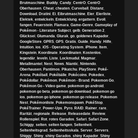
Brutmaschine
,
Buddy
,
Candy
,
CentrO
,
CentrO
Oberhausen
,
Cheat
,
cheaten
,
Curveball
,
Distanz
,
Download
,
Dratini
,
Ei
,
Eibrutmaschine
,
Eier
,
Eierliste
,
Elektek
,
entwickeln
,
Entwicklung
,
ergattern
,
Evoli
,
fangen
,
Feuerstein
,
Flamara
,
Game-Genre
,
Gameplay of
Pokémon - Literature Subject
,
gelb
,
Generation 2
,
Glücksei
,
Glumanda
,
Glurak
,
go
,
goldenes Kapador
,
GoogleStore
,
GPRS
,
GPS
,
Gratis
,
Guide
,
Handy
,
Hilfe
,
Intuition
,
ios
,
iOS - Operating System
,
iPhone
,
Item
,
Kingstein
,
Koordinate
,
Koordinaten
,
Kostenlos
,
legendär
,
leveln
,
Liste
,
Lockmudul
,
Magmar
,
Metallmantel
,
Nest
,
News
,
Niantic
,
Nintendo
,
Oberhausen
,
Pantimos
,
Pikatchu
,
PlayStore
,
Poké-
Arena
,
Pokéball
,
Pokébälle
,
Pokécoins
,
Pokedex
,
Pokédollar
,
Pokémon
,
Pokémon - Brand
,
Pokemon Go
,
Pokémon Go - Video game
,
pokemon go android
,
pokemon go beta
,
pokemon go download
,
pokemon go
ios
,
pokemon go iphone
,
pokemon go release
,
Pokemon
Nest
,
Pokémonliste
,
Pokemonspawn
,
PokéStop
,
PokéTrainer
,
Power-Ups
,
Pyro
,
RAID
,
Rainer
,
rare
,
Rarität
,
regionale
,
Release
,
Releasedate
,
Review
,
Rollenspiel
,
Rot
,
rotes Garados
,
Safari
,
Safari Zone
,
Schiggy
,
selten
,
selten fangen
,
Seltenheit
,
Seltenheitsgrad
,
Seltenheitsskala
,
Server
,
Servers
,
Shiggy
,
Shiny
,
shiny Garados
,
shiny Kapador
,
Shiny