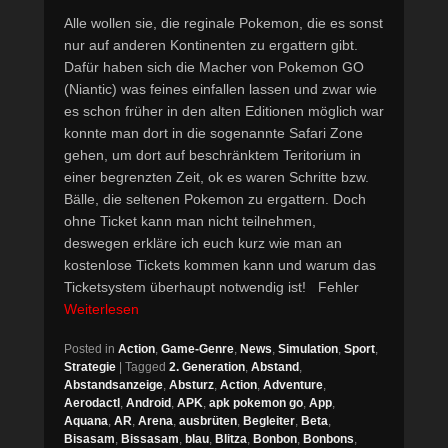
Alle wollen sie, die reginale Pokemon, die es sonst
nur auf anderen Kontinenten zu ergattern gibt.
Dafür haben sich die Macher von Pokemon GO
(Niantic) was feines einfallen lassen und zwar wie
es schon früher in den alten Editionen möglich war
konnte man dort in die sogenannte Safari Zone
gehen, um dort auf beschränktem Teritorium in
einer begrenzten Zeit, ok es waren Schritte bzw.
Bälle, die seltenen Pokemon zu ergattern. Doch
ohne Ticket kann man nicht teilnehmen,
deswegen erkläre ich euch kurz wie man an
kostenlose Tickets kommen kann und warum das
Ticketsystem überhaupt notwendig ist! Fehler
Weiterlesen
Posted in
Action
,
Game-Genre
,
News
,
Simulation
,
Sport
,
Strategie
|
Tagged
2. Generation
,
Abstand
,
Abstandsanzeige
,
Absturz
,
Action
,
Adventure
,
Aerodactl
,
Android
,
APK
,
apk pokemon go
,
App
,
Aquana
,
AR
,
Arena
,
ausbrüten
,
Begleiter
,
Beta
,
Bisasam
,
Bissasam
,
blau
,
Blitza
,
Bonbon
,
Bonbons
,