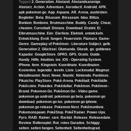
Tagged
2. Generation
,
Abstand
,
Abstandsanzeige
,
Absturz
,
Action
,
Adventure
,
Aerodactl
,
Android
,
APK
,
apk pokemon go
,
App
,
Aquana
,
AR
,
Arena
,
ausbrüten
,
Begleiter
,
Beta
,
Bisasam
,
Bissasam
,
blau
,
Blitza
,
Bonbon
,
Bonbons
,
Brutmaschine
,
Buddy
,
Candy
,
Cheat
,
cheaten
,
Curveball
,
Distanz
,
Download
,
Dratini
,
Ei
,
Eibrutmaschine
,
Eier
,
Eierliste
,
Elektek
,
entwickeln
,
Entwicklung
,
Evoli
,
fangen
,
Feuerstein
,
Flamara
,
Game-
Genre
,
Gameplay of Pokémon - Literature Subject
,
gelb
,
Generation 2
,
Glücksei
,
Glumanda
,
Glurak
,
go
,
goldenes
Kapador
,
GoogleStore
,
GPRS
,
GPS
,
Gratis
,
Guide
,
Handy
,
Hilfe
,
Intuition
,
ios
,
iOS - Operating System
,
iPhone
,
Item
,
Kingstein
,
Koordinate
,
Koordinaten
,
Kostenlos
,
legendär
,
leveln
,
Liste
,
Lockmudul
,
Magmar
,
Metallmantel
,
Nest
,
News
,
Niantic
,
Nintendo
,
Pantimos
,
Pikatchu
,
PlayStore
,
Poké-Arena
,
Pokéball
,
Pokébälle
,
Pokécoins
,
Pokedex
,
Pokédollar
,
Pokémon
,
Pokémon -
Brand
,
Pokemon Go
,
Pokémon Go - Video game
,
pokemon go android
,
pokemon go beta
,
pokemon go
download
,
pokemon go ios
,
pokemon go iphone
,
pokemon go release
,
Pokemon Nest
,
Pokémonliste
,
Pokemonspawn
,
PokéStop
,
PokéTrainer
,
Power-Ups
,
Pyro
,
RAID
,
Rainer
,
rare
,
Rarität
,
Release
,
Releasedate
,
Review
,
Rollenspiel
,
Rot
,
rotes Garados
,
Schiggy
,
selten
,
selten fangen
,
Seltenheit
,
Seltenheitsgrad
,