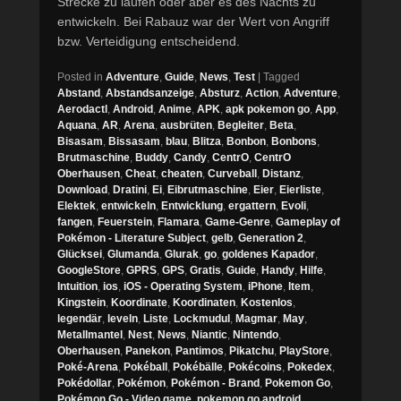
Strecke zu laufen oder aber es des Nachts zu
entwickeln. Bei Rabauz war der Wert von Angriff
bzw. Verteidigung entscheidend.
Posted in
Adventure
,
Guide
,
News
,
Test
|
Tagged
Abstand
,
Abstandsanzeige
,
Absturz
,
Action
,
Adventure
,
Aerodactl
,
Android
,
Anime
,
APK
,
apk pokemon go
,
App
,
Aquana
,
AR
,
Arena
,
ausbrüten
,
Begleiter
,
Beta
,
Bisasam
,
Bissasam
,
blau
,
Blitza
,
Bonbon
,
Bonbons
,
Brutmaschine
,
Buddy
,
Candy
,
CentrO
,
CentrO
Oberhausen
,
Cheat
,
cheaten
,
Curveball
,
Distanz
,
Download
,
Dratini
,
Ei
,
Eibrutmaschine
,
Eier
,
Eierliste
,
Elektek
,
entwickeln
,
Entwicklung
,
ergattern
,
Evoli
,
fangen
,
Feuerstein
,
Flamara
,
Game-Genre
,
Gameplay of
Pokémon - Literature Subject
,
gelb
,
Generation 2
,
Glücksei
,
Glumanda
,
Glurak
,
go
,
goldenes Kapador
,
GoogleStore
,
GPRS
,
GPS
,
Gratis
,
Guide
,
Handy
,
Hilfe
,
Intuition
,
ios
,
iOS - Operating System
,
iPhone
,
Item
,
Kingstein
,
Koordinate
,
Koordinaten
,
Kostenlos
,
legendär
,
leveln
,
Liste
,
Lockmudul
,
Magmar
,
May
,
Metallmantel
,
Nest
,
News
,
Niantic
,
Nintendo
,
Oberhausen
,
Panekon
,
Pantimos
,
Pikatchu
,
PlayStore
,
Poké-Arena
,
Pokéball
,
Pokébälle
,
Pokécoins
,
Pokedex
,
Pokédollar
,
Pokémon
,
Pokémon - Brand
,
Pokemon Go
,
Pokémon Go - Video game
,
pokemon go android
,