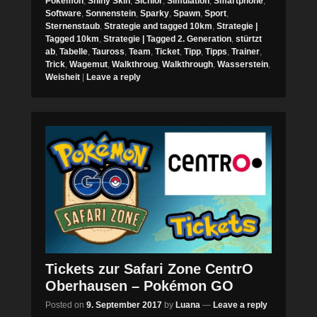
Pokémon
,
Shiny Skin
,
Sichlor
,
Simulation
,
Smartphone
,
Software
,
Sonnenstein
,
Sparky
,
Spawn
,
Sport
,
Sternenstaub
,
Strategie and tagged 10km
,
Strategie |
Tagged 10km
,
Strategie | Tagged 2. Generation
,
stürtzt
ab
,
Tabelle
,
Tauross
,
Team
,
Ticket
,
Tipp
,
Tipps
,
Trainer
,
Trick
,
Wagemut
,
Walkthroug
,
Walkthrough
,
Wasserstein
,
Weisheit
|
Leave a reply
Tickets zur Safari Zone CentrO
Oberhausen – Pokémon GO
Posted on
9. September 2017
by
Luana
—
Leave a reply