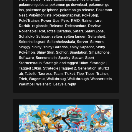
pokemon go beta
,
pokemon go download
,
pokemon go
ios
,
pokemon go iphone
,
pokemon go release
,
Pokemon
Nest
,
Pokémonliste
,
Pokemonspawn
,
PokéStop
,
PokéTrainer
,
Power-Ups
,
Pyro
,
RAID
,
Rainer
,
rare
,
Rarität
,
regionale
,
Release
,
Releasedate
,
Review
,
Rollenspiel
,
Rot
,
rotes Garados
,
Safari
,
Safari Zone
,
Schaloko
,
Schiggy
,
selten
,
selten fangen
,
Seltenheit
,
Seltenheitsgrad
,
Seltenheitsskala
,
Server
,
Servers
,
Shiggy
,
Shiny
,
shiny Garados
,
shiny Kapador
,
Shiny
Pokémon
,
Shiny Skin
,
Sichlor
,
Simulation
,
Smartphone
,
Software
,
Sonnenstein
,
Sparky
,
Spawn
,
Sport
,
Sternenstaub
,
Strategie and tagged 10km
,
Strategie |
Tagged 10km
,
Strategie | Tagged 2. Generation
,
stürtzt
ab
,
Tabelle
,
Tauross
,
Team
,
Ticket
,
Tipp
,
Tipps
,
Trainer
,
Trick
,
Wagemut
,
Walkthroug
,
Walkthrough
,
Wasserstein
,
Waumpel
,
Weisheit
|
Leave a reply