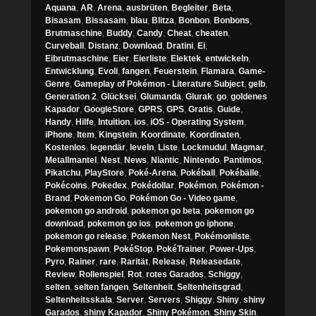
Aquana
,
AR
,
Arena
,
ausbrüten
,
Begleiter
,
Beta
,
Bisasam
,
Bissasam
,
blau
,
Blitza
,
Bonbon
,
Bonbons
,
Brutmaschine
,
Buddy
,
Candy
,
Cheat
,
cheaten
,
Curveball
,
Distanz
,
Download
,
Dratini
,
Ei
,
Eibrutmaschine
,
Eier
,
Eierliste
,
Elektek
,
entwickeln
,
Entwicklung
,
Evoli
,
fangen
,
Feuerstein
,
Flamara
,
Game-
Genre
,
Gameplay of Pokémon - Literature Subject
,
gelb
,
Generation 2
,
Glücksei
,
Glumanda
,
Glurak
,
go
,
goldenes
Kapador
,
GoogleStore
,
GPRS
,
GPS
,
Gratis
,
Guide
,
Handy
,
Hilfe
,
Intuition
,
ios
,
iOS - Operating System
,
iPhone
,
Item
,
Kingstein
,
Koordinate
,
Koordinaten
,
Kostenlos
,
legendär
,
leveln
,
Liste
,
Lockmudul
,
Magmar
,
Metallmantel
,
Nest
,
News
,
Niantic
,
Nintendo
,
Pantimos
,
Pikatchu
,
PlayStore
,
Poké-Arena
,
Pokéball
,
Pokébälle
,
Pokécoins
,
Pokedex
,
Pokédollar
,
Pokémon
,
Pokémon -
Brand
,
Pokemon Go
,
Pokémon Go - Video game
,
pokemon go android
,
pokemon go beta
,
pokemon go
download
,
pokemon go ios
,
pokemon go iphone
,
pokemon go release
,
Pokemon Nest
,
Pokémonliste
,
Pokemonspawn
,
PokéStop
,
PokéTrainer
,
Power-Ups
,
Pyro
,
Rainer
,
rare
,
Rarität
,
Release
,
Releasedate
,
Review
,
Rollenspiel
,
Rot
,
rotes Garados
,
Schiggy
,
selten
,
selten fangen
,
Seltenheit
,
Seltenheitsgrad
,
Seltenheitsskala
,
Server
,
Servers
,
Shiggy
,
Shiny
,
shiny
Garados
,
shiny Kapador
,
Shiny Pokémon
,
Shiny Skin
,