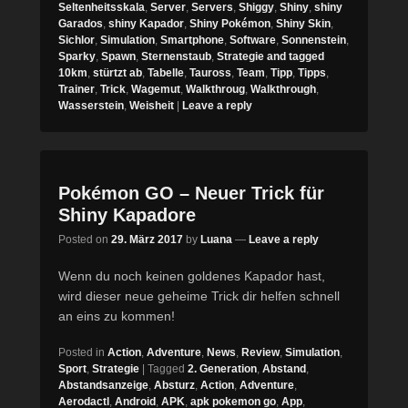
Seltenheitsskala
,
Server
,
Servers
,
Shiggy
,
Shiny
,
shiny
Garados
,
shiny Kapador
,
Shiny Pokémon
,
Shiny Skin
,
Sichlor
,
Simulation
,
Smartphone
,
Software
,
Sonnenstein
,
Sparky
,
Spawn
,
Sternenstaub
,
Strategie and tagged
10km
,
stürtzt ab
,
Tabelle
,
Tauross
,
Team
,
Tipp
,
Tipps
,
Trainer
,
Trick
,
Wagemut
,
Walkthroug
,
Walkthrough
,
Wasserstein
,
Weisheit
|
Leave a reply
Pokémon GO – Neuer Trick für
Shiny Kapadore
Posted on
29. März 2017
by
Luana
—
Leave a reply
Wenn du noch keinen goldenes Kapador hast,
wird dieser neue geheime Trick dir helfen schnell
an eins zu kommen!
Posted in
Action
,
Adventure
,
News
,
Review
,
Simulation
,
Sport
,
Strategie
|
Tagged
2. Generation
,
Abstand
,
Abstandsanzeige
,
Absturz
,
Action
,
Adventure
,
Aerodactl
,
Android
,
APK
,
apk pokemon go
,
App
,