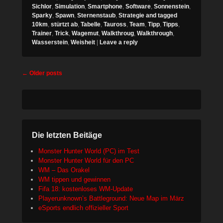
Sichlor
,
Simulation
,
Smartphone
,
Software
,
Sonnenstein
,
Sparky
,
Spawn
,
Sternenstaub
,
Strategie and tagged
10km
,
stürtzt ab
,
Tabelle
,
Tauross
,
Team
,
Tipp
,
Tipps
,
Trainer
,
Trick
,
Wagemut
,
Walkthroug
,
Walkthrough
,
Wasserstein
,
Weisheit
|
Leave a reply
Post
←
Older posts
navigation
Die letzten Beitäge
Monster Hunter World (PC) im Test
Monster Hunter World für den PC
WM – Das Orakel
WM tippen und gewinnen
Fifa 18: kostenloses WM-Update
Playerunknown’s Battleground: Neue Map im März
eSports endlich offizieller Sport