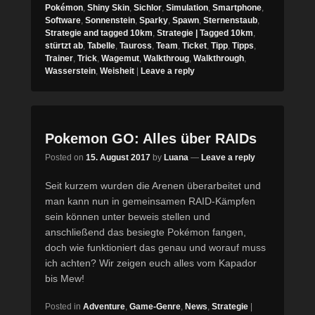
Pokémon
,
Shiny Skin
,
Sichlor
,
Simulation
,
Smartphone
,
Software
,
Sonnenstein
,
Sparky
,
Spawn
,
Sternenstaub
,
Strategie and tagged 10km
,
Strategie | Tagged 10km
,
stürtzt ab
,
Tabelle
,
Tauross
,
Team
,
Ticket
,
Tipp
,
Tipps
,
Trainer
,
Trick
,
Wagemut
,
Walkthroug
,
Walkthrough
,
Wasserstein
,
Weisheit
|
Leave a reply
Pokemon GO: Alles über RAIDs
Posted on
15. August 2017
by
Luana
—
Leave a reply
Seit kurzem wurden die Arenen überarbeitet und
man kann nun in gemeinsamen RAID-Kämpfen
sein können unter beweis stellen und
anschließend das besiegte Pokémon fangen,
doch wie funktioniert das genau und worauf muss
ich achten? Wir zeigen euch alles vom Kapador
bis Mew!
Posted in
Adventure
,
Game-Genre
,
News
,
Strategie
|