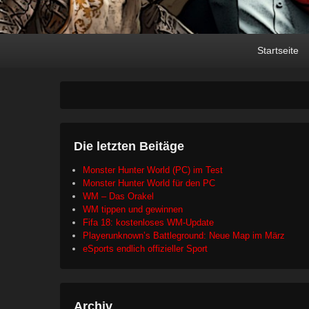
Primary
Skip
Skip
Startseite
menu
to
to
primary
secondary
content
content
Die letzten Beitäge
Monster Hunter World (PC) im Test
Monster Hunter World für den PC
WM – Das Orakel
WM tippen und gewinnen
Fifa 18: kostenloses WM-Update
Playerunknown’s Battleground: Neue Map im März
eSports endlich offizieller Sport
Archiv