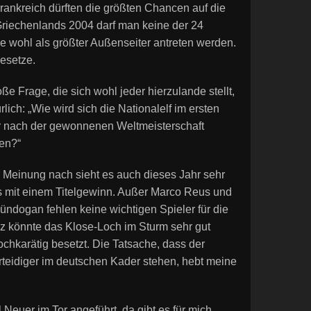
ankreich dürften die größten Chancen auf die
Griechenlands 2004 darf man keine der 24
 wohl als größter Außenseiter antreten werden.
Gesetze.
ße Frage, die sich wohl jeder hierzulande stellt,
ürlich: „Wie wird sich die Nationalelf im ersten
r nach der gewonnenen Weltmeisterschaft
en?“
 Meinung nach sieht es auch dieses Jahr sehr
s mit einem Titelgewinn. Außer Marco Reus und
Gündogan fehlen keine wichtigen Spieler für die
ez könnte das Klose-Loch im Sturm sehr gut
ochkarätig besetzt. Die Tatsache, dass der
rteidiger im deutschen Kader stehen, hebt meine
 Neuer im Tor angeführt, da gibt es für mich