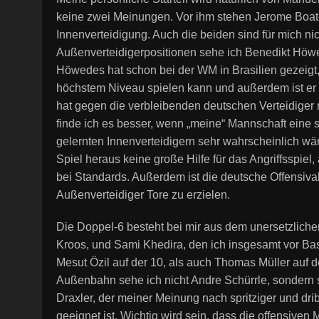
keine zwei Meinungen. Vor ihm stehen Jerome Boa
Innenverteidigung. Auch die beiden sind für mich nic
Außenverteidigerpositionen sehe ich Benedikt Höwe
Höwedes hat schon bei der WM in Brasilien gezeigt, 
höchstem Niveau spielen kann und außerdem ist er 
hat gegen die verbleibenden deutschen Verteidige
finde ich es besser, wenn „meine“ Mannschaft eine s
gelernten Innenverteidigern sehr wahrscheinlich w
Spiel heraus keine große Hilfe für das Angriffsspiel
bei Standards. Außerdem ist die deutsche Offensiva
Außenverteidiger Tore zu erzielen.
Die Doppel-6 besteht bei mir aus dem unersetzlich
Kroos, und Sami Khedira, den ich insgesamt vor Ba
Mesut Özil auf der 10, als auch Thomas Müller auf d
Außenbahn sehe ich nicht Andre Schürrle, sondern 
Draxler, der meiner Meinung nach spritziger und dr
geeignet ist. Wichtig wird sein, dass die offensiven 