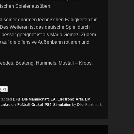
erischen Spieler ausüben.
nd seiner enormen technischen Fähigkeiten für
 Des Weiteren ist das deutsche Spiel durch
r besser geeignet ist als Mario Gomez. Zudem
 auf die offensive Außenbahn rotieren und
Höwedes, Boateng, Hummels, Mustafi – Kroos,
 tagged
DFB
,
Die Mannschaft
,
EA
,
Electronic Arts
,
EM
,
rankreich
,
Fußball
,
Orakel
,
PS4
,
Simulation
by
Olio
. Bookmark