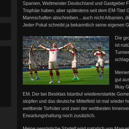
Spanien, Weltmeister Deutschland und Gastgeber Fr
Trophäe haben, aber spätestens seit dem EM-Titel 
Mannschaften abschreiben…auch nicht Albanien, die
Jeder Pokal schreibt ja bekanntlich seine eigenen 
Die gro
ist nat
Turnie
schlag
Meiner
gut au
Ilkay 
EM. Der bei Besiktas Istanbul wiedererstarkte Gom
stopfen und das deutsche Mittelfeld ist mal wieder h
weltbeste Torhüter und zwei der weltbesten Innenve
Erwartungshaltung noch zusätzlich.
Meine persönliche Startelf wird natürlich von Manuel