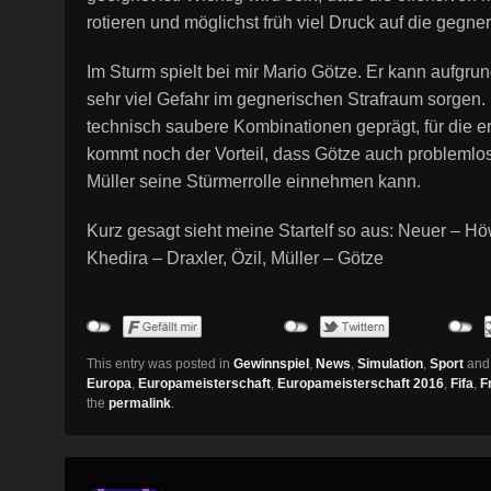
rotieren und möglichst früh viel Druck auf die gegn
Im Sturm spielt bei mir Mario Götze. Er kann aufgru
sehr viel Gefahr im gegnerischen Strafraum sorgen.
technisch saubere Kombinationen geprägt, für die e
kommt noch der Vorteil, dass Götze auch problemlos
Müller seine Stürmerrolle einnehmen kann.
Kurz gesagt sieht meine Startelf so aus: Neuer – 
Khedira – Draxler, Özil, Müller – Götze
This entry was posted in
Gewinnspiel
,
News
,
Simulation
,
Sport
and
Europa
,
Europameisterschaft
,
Europameisterschaft 2016
,
Fifa
,
F
the
permalink
.